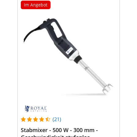
Im Angebot
(21)
Stabmixer - 500 W - 300 mm -