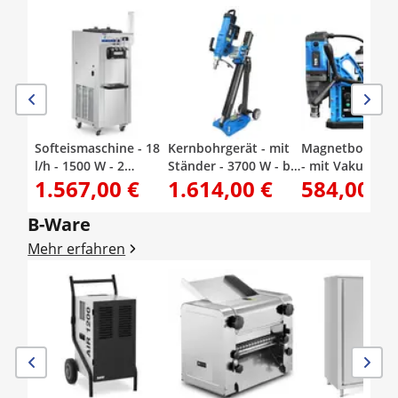
Softeismaschine - 18
Kernbohrgerät - mit
Magnetbohrmas
l/h - 1500 W - 2
Ständer - 3700 W - bis
- mit Vakuum - 
1.567,00 €
1.614,00 €
584,00 €
Sorten + Mischung
1230 U/min -
W - 870 U/min -
aus beiden -
Bohrdurchmesser
Bohrdurchmess
Vorkühlung - Royal
max. 450 mm
max. 35 mm
B-Ware
Catering
Mehr erfahren