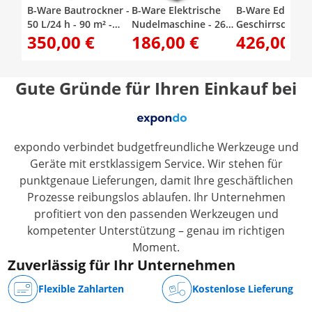
B-Ware Bautrockner -
B-Ware Elektrische
B-Ware Edelstah
50 L/24 h - 90 m² -
Nudelmaschine - 26
Geschirrschrank
350,00 €
186,00 €
426,00 €
5,69 L
cm - 1 bis 14 mm mm
x 70 x 180 cm -
Teigstärke - Royal
Catering
Catering
Gute Gründe für Ihren Einkauf bei
expondo verbindet budgetfreundliche Werkzeuge und
Geräte mit erstklassigem Service. Wir stehen für
punktgenaue Lieferungen, damit Ihre geschäftlichen
Prozesse reibungslos ablaufen. Ihr Unternehmen
profitiert von den passenden Werkzeugen und
kompetenter Unterstützung – genau im richtigen
Moment.
Zuverlässig für Ihr Unternehmen
Flexible Zahlarten
Kostenlose Lieferung