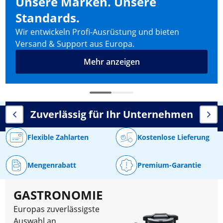
Unsere Marken. Unsere
Standards.
Wir entwickeln Profi-Ausrüstung und bieten
Versand & Support aus Europa.
Mehr anzeigen
Zuverlässig für Ihr Unternehmen
Flexible Zahlarten
Kostenlose Lieferung
Mengenrabatt
Premium-Garantie
GASTRONOMIE
Europas zuverlässigste
Auswahl an