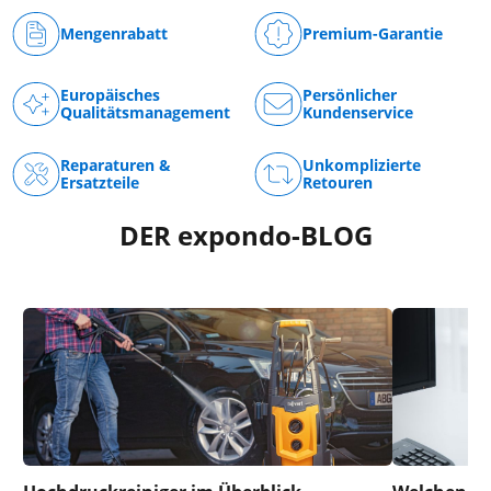
Mengenrabatt
Premium-Garantie
Europäisches
Persönlicher
Qualitätsmanagement
Kundenservice
Reparaturen &
Unkomplizierte
Ersatzteile
Retouren
DER expondo-BLOG