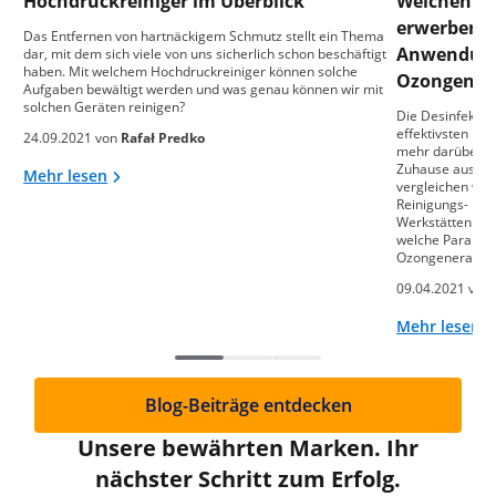
Hochdruckreiniger im Überblick
Welchen Oz
erwerben?
Das Entfernen von hartnäckigem Schmutz stellt ein Thema
Anwendung
dar, mit dem sich viele von uns sicherlich schon beschäftigt
haben. Mit welchem Hochdruckreiniger können solche
Ozongener
Aufgaben bewältigt werden und was genau können wir mit
solchen Geräten reinigen?
Die Desinfektion
effektivsten Met
24.09.2021 von
Rafał Predko
mehr darüber, w
Zuhause ausgew
Mehr lesen
vergleichen wir
Reinigungs- un
Werkstätten. Hi
welche Paramete
Ozongenerators
09.04.2021 von
Mehr lesen
Blog-Beiträge entdecken
Unsere bewährten Marken. Ihr
nächster Schritt zum Erfolg.