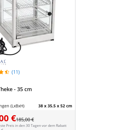
(11)
heke - 35 cm
gen (LxBxH)
38 x 35.5 x 52 cm
00 €
185,00 €
ste Preis in den 30 Tagen vor dem Rabatt