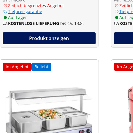
war: 149,00 €
war: 185,00
Zeitlich begrenztes Angebot
Zeitli
Tiefpreisgarantie
Tiefpr
Auf Lager
Auf La
KOSTENLOSE LIEFERUNG
bis ca. 13.8.
KOSTE
Produkt anzeigen
Im Angebot
Beliebt
Im Ange