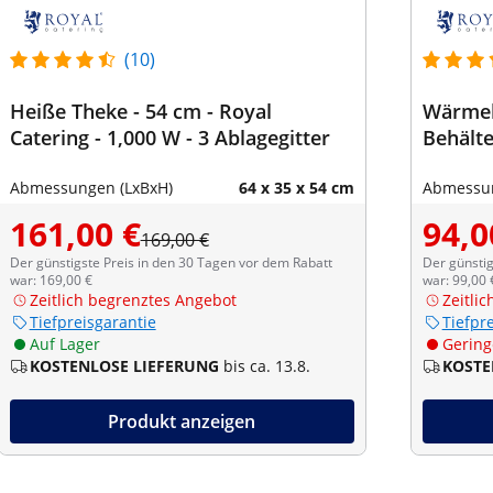
(10)
Heiße Theke - 54 cm - Royal
Wärmeb
Catering - 1,000 W - 3 Ablagegitter
Behälte
Abmessungen (LxBxH)
64 x 35 x 54 cm
Abmessun
161,00 €
94,0
169,00 €
Der günstigste Preis in den 30 Tagen vor dem Rabatt
Der günstig
war: 169,00 €
war: 99,00 
Zeitlich begrenztes Angebot
Zeitli
Tiefpreisgarantie
Tiefpr
Auf Lager
Gering
KOSTENLOSE LIEFERUNG
bis ca. 13.8.
KOSTE
Produkt anzeigen