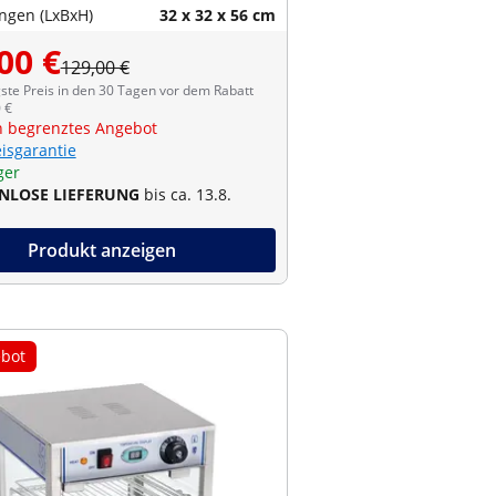
gen (LxBxH)
32 x 32 x 56 cm
00 €
129,00 €
ste Preis in den 30 Tagen vor dem Rabatt
 €
ch begrenztes Angebot
eisgarantie
ger
NLOSE LIEFERUNG
bis ca. 13.8.
Produkt anzeigen
bot