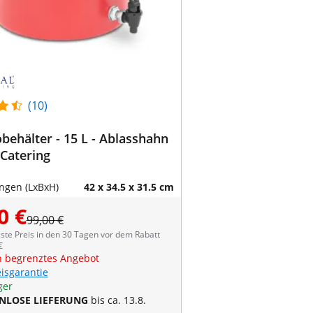
(10)
ehälter - 15 L - Ablasshahn
 Catering
gen (LxBxH)
42 x 34.5 x 31.5 cm
0 €
99,00 €
ste Preis in den 30 Tagen vor dem Rabatt
€
ch begrenztes Angebot
eisgarantie
ger
NLOSE LIEFERUNG
bis ca. 13.8.