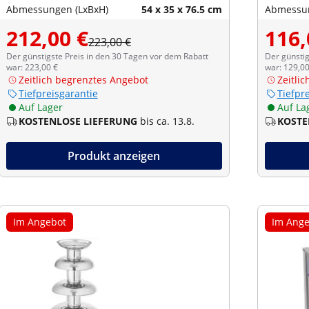
Abmessungen (LxBxH)
54 x 35 x 76.5 cm
Abmessun
212,00 €
116,
223,00 €
Der günstigste Preis in den 30 Tagen vor dem Rabatt
Der günstig
war: 223,00 €
war: 129,00
Zeitlich begrenztes Angebot
Zeitli
Tiefpreisgarantie
Tiefpr
Auf Lager
Auf La
KOSTENLOSE LIEFERUNG
bis ca. 13.8.
KOSTE
Produkt anzeigen
Im Angebot
Im Ange