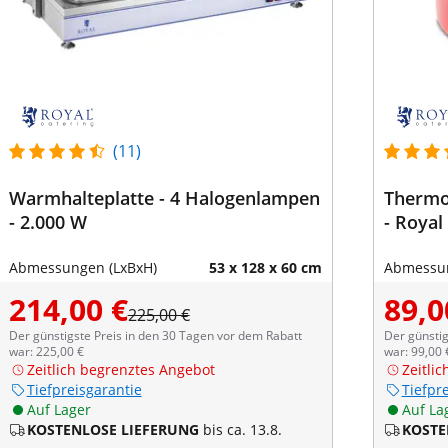
(11)
Warmhalteplatte - 4 Halogenlampen
Thermob
- 2.000 W
- Royal
Abmessungen (LxBxH)
53 x 128 x 60 cm
Abmessun
214,00 €
89,0
225,00 €
Der günstigste Preis in den 30 Tagen vor dem Rabatt
Der günstig
war: 225,00 €
war: 99,00 
Zeitlich begrenztes Angebot
Zeitli
Tiefpreisgarantie
Tiefpr
Auf Lager
Auf La
KOSTENLOSE LIEFERUNG
bis ca. 13.8.
KOSTE