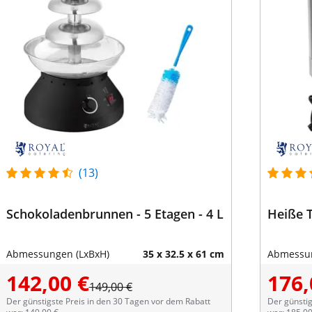
(13)
Schokoladenbrunnen - 5 Etagen - 4 L
Heiße T
Abmessungen (LxBxH)
35 x 32.5 x 61 cm
Abmessun
142,00 €
176,
149,00 €
Der günstigste Preis in den 30 Tagen vor dem Rabatt
Der günstig