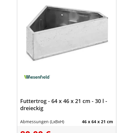
Futtertrog - 64 x 46 x 21 cm - 30 l -
dreieckig
Abmessungen (LxBxH)
46 x 64 x 21 cm