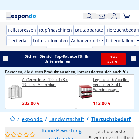
Pelletpressen
Rupfmaschinen
Brutapparate
Tierzuchtbedar
Tierbedarf
Futterautomaten
Anhängernetze
Lebendfallen
H
Sichern Sie sich Top-Rabatte für Ihr
Jetzt
Unternehmen
sparen
Personen, die dieses Produkt ansahen, interessierten sich auch für
Außenvoliere - 122 x 178 x
Legenest - 6 Abteile -
195 cm - Aluminium
verzinkter Stahl -
Wandmontage
303,00 €
113,00 €
/
expondo
/
Landwirtschaft
/
Tierzuchtbedarf
Keine Bewertung
Jetzt die erste
Bewertung schreiben
vorhanden