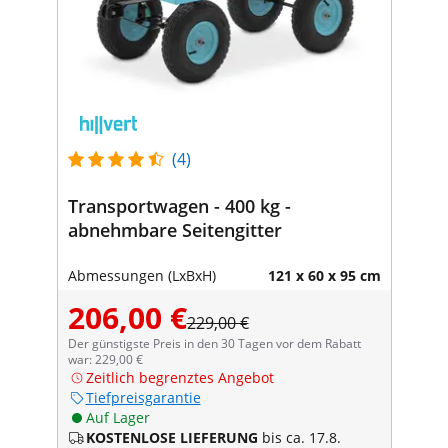
(4)
Transportwagen - 400 kg -
abnehmbare Seitengitter
Abmessungen (LxBxH)
121 x 60 x 95 cm
206,00 €
229,00 €
Der günstigste Preis in den 30 Tagen vor dem Rabatt
war: 229,00 €
Zeitlich begrenztes Angebot
Tiefpreisgarantie
Auf Lager
KOSTENLOSE LIEFERUNG
bis ca. 17.8.