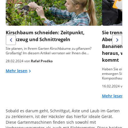
Kirschbaum schneiden: Zeitpunkt,
Sie trennen
Werkzeug und Schnittregeln
Aber was m
Bananensch
Sie planen, in Ihrem Garten Kirschbäume zu pflanzen?
heraus, wa
Großartig! Im diesem Artikel verraten wir Ihnen die…
kommt
28.02.2024 von
Rafał Predko
Haben Sie einen
Mehr lesen
entsorgen Sie o
Komposthaufen
16.02.2024 von
Mehr lesen
Sobald es darum geht, Schnittgut, Äste und Laub im Garten
zu zerkleinern, ist der Häcksler das hierfür ideale Gerät.
Diese Gartenmaschinen finden sich sowohl mit
Verbrennungsmotor als auch mit Elektromotor. Diese beiden