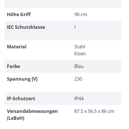
Höhe Griff
90 cm
IEC Schutzklasse
I
Material
Stahl
Eisen
Farbe
Blau
Spannung [V]
230
IP-Schutzart
IP44
Versandabmessungen
87.5 x 56.5 x 86 cm
(LxBxH)