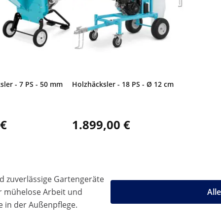
sler - 7 PS - 50 mm
Holzhäcksler - 18 PS - Ø 12 cm
 €
1.899,00 €
d zuverlässige Gartengeräte
r mühelose Arbeit und
All
e in der Außenpflege.