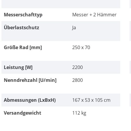
Messerschafttyp
Messer + 2 Hämmer
Überlastschutz
Ja
Größe Rad [mm]
250 x 70
Leistung [W]
2200
Nenndrehzahl [U/min]
2800
Abmessungen (LxBxH)
167 x 53 x 105 cm
Versandgewicht
112 kg