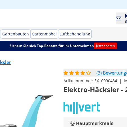
B
Gartenbauten
Gartenmöbel
Luftbehandlung
Sichern Sie sich Top-Rabatte für Ihr Unternehmen
Jetzt sparen
ksler
(3) Bewertung
|
Artikelnummer:
EX10090434
M
Elektro-Häcksler -
Hauptmerkmale