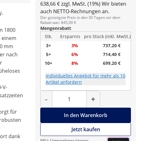
638,66 € zzgl. MwSt. (19%)
Wir bieten
auch NETTO-Rechnungen an.
W-
Der günstigste Preis in den 30 Tagen vor dem
Rabatt war: 845,00 €
Mengenrabatt
on 1800
Stk.
Ersparnis
pro Stück (inkl. MwSt.)
t einem
3+
3%
737,20 €
80 mm
ter nach
5+
6%
714,40 €
r
10+
8%
699,20 €
müheloses
Individuelles Angebot für mehr als 10
Artikel anfordern
-V-
Menge
satzzeiten
-
+
orgt für
In den Warenkorb
 robusten
Jetzt kaufen
port dank
NEU: Unternehmen können