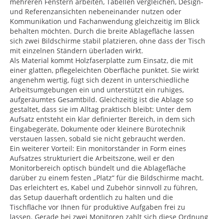
mehreren Fenstern arbeiten, Tabellen vergleichen, Design-
und Referenzansichten nebeneinander nutzen oder
Kommunikation und Fachanwendung gleichzeitig im Blick
behalten möchten. Durch die breite Ablagefläche lassen
sich zwei Bildschirme stabil platzieren, ohne dass der Tisch
mit einzelnen Ständern überladen wirkt.
Als Material kommt Holzfaserplatte zum Einsatz, die mit
einer glatten, pflegeleichten Oberfläche punktet. Sie wirkt
angenehm wertig, fügt sich dezent in unterschiedliche
Arbeitsumgebungen ein und unterstützt ein ruhiges,
aufgeräumtes Gesamtbild. Gleichzeitig ist die Ablage so
gestaltet, dass sie im Alltag praktisch bleibt: Unter dem
Aufsatz entsteht ein klar definierter Bereich, in dem sich
Eingabegeräte, Dokumente oder kleinere Bürotechnik
verstauen lassen, sobald sie nicht gebraucht werden.
Ein weiterer Vorteil: Ein monitorständer in Form eines
Aufsatzes strukturiert die Arbeitszone, weil er den
Monitorbereich optisch bündelt und die Ablagefläche
darüber zu einem festen „Platz“ für die Bildschirme macht.
Das erleichtert es, Kabel und Zubehör sinnvoll zu führen,
das Setup dauerhaft ordentlich zu halten und die
Tischfläche vor Ihnen für produktive Aufgaben frei zu
lassen. Gerade bei zwei Monitoren zahlt sich diese Ordnung