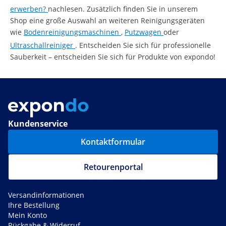
erwerben?
nachlesen. Zusätzlich finden Sie in unserem
Shop eine große Auswahl an weiteren Reinigungsgeräten
wie
Bodenreinigungsmaschinen
,
Putzwagen
oder
Ultraschallreiniger
. Entscheiden Sie sich für professionelle
Sauberkeit – entscheiden Sie sich für Produkte von expondo!
Kundenservice
Kontaktformular
Retourenportal
Versandinformationen
Ihre Bestellung
Mein Konto
Rückgabe & Widerruf