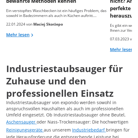
bewährte Methoden kennen
nicht? Änder
perfekte Ze
Ein verstopftes Waschbecken ist ein häufiges Problem, das
herauszufi
sowohl in Badezimmern als auch in Küchen auftritt.…
22.01.2024 von
Maciej Skorżepo
Es gibt ein wei
Ihnen zur Verfü
Mehr lesen
07.03.2023 von
Mehr lesen
Industriestaubsauger für
Zuhause und den
professionellen Einsatz
Industriestaubsauger von expondo werden sowohl in
anspruchsvollen Haushalten als auch im professionellen
Umfeld eingesetzt. Ob Industriestaubsauger ohne Beutel,
Aschensauger
oder Nass-Trockensauger: Die hochwertigen
Reinigungsgeräte
aus unserem
Industriebedarf
bringen für
jede Herausforderung die entsprechende Leistung bei