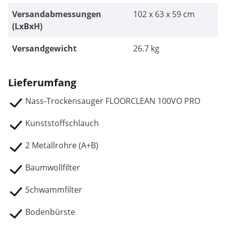
Versandabmessungen
102 x 63 x 59 cm
(LxBxH)
Versandgewicht
26.7 kg
Lieferumfang
Nass-Trockensauger FLOORCLEAN 100VO PRO
Kunststoffschlauch
2 Metallrohre (A+B)
Baumwollfilter
Schwammfilter
Bodenbürste