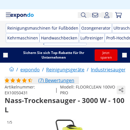
Reinigungsmaschinen für Fußböden
Ozongenerator
Ultrasch
Kehrmaschinen
Handwaschbecken
Luftreiniger
Profi-Hochd
Sichern Sie sich Top-Rabatte für Ihr
Jetzt
Unternehmen
sparen
/
expondo
/
Reinigungsgeräte
/
Industriesauger
/
(7) Bewertungen
Artikelnummer:
Modell:
FLOORCLEAN 100VO
|
EX10050431
PRO
Nass-Trockensauger - 3000 W - 100
L
1/5