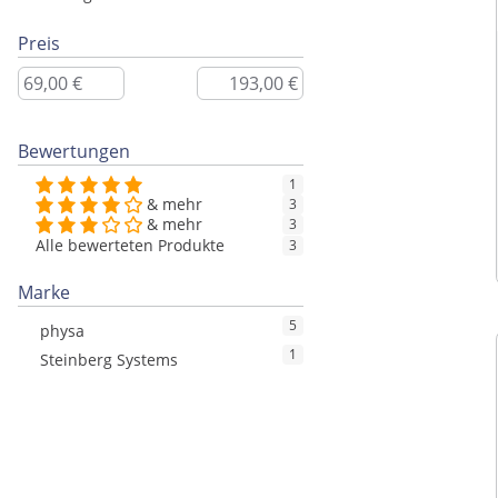
Preis
Bewertungen
1
& mehr
3
& mehr
3
Alle bewerteten Produkte
3
Marke
5
physa
1
Steinberg Systems