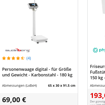
(4)
Friseur
Personenwaage digital - für Größe
Fußstüt
und Gewicht - Karbonstahl - 180 kg
150 kg 
Abmessungen (LxBxH)
65 x 30 x 91.5 cm
Abmessun
193,
69,00 €
Der günstig