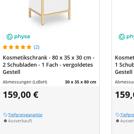
(2)
Kosmetikschrank - 80 x 35 x 30 cm -
Kosmeti
2 Schubladen - 1 Fach - vergoldetes
1 Schub
Gestell
Gestell
Abmessungen (LxBxH)
30 x 35 x 80 cm
Abmessun
159,00 €
159,
Tiefpreisgarantie
Tiefpr
Ausverkauft
Ausver