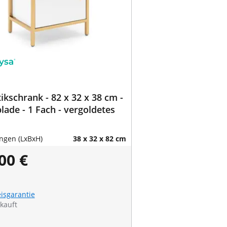
kschrank - 82 x 32 x 38 cm -
lade - 1 Fach - vergoldetes
gen (LxBxH)
38 x 32 x 82 cm
00 €
eisgarantie
kauft