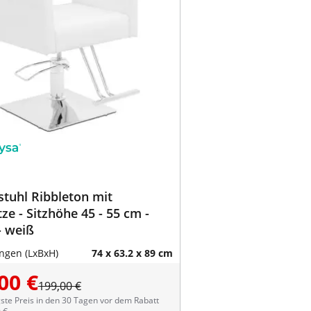
stuhl Ribbleton mit
ze - Sitzhöhe 45 - 55 cm -
- weiß
gen (LxBxH)
74 x 63.2 x 89 cm
00 €
199,00 €
ste Preis in den 30 Tagen vor dem Rabatt