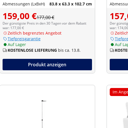
Abmessungen (LxBxH)
83.8 x 63.3 x 102.7 cm
Abmessun
159,00 €
157,
177,00 €
Der günstigste Preis in den 30 Tagen vor dem Rabatt
Der günstig
war: 177,00 €
war: 174,00
Zeitlich begrenztes Angebot
Zeitli
Tiefpreisgarantie
Tiefpr
Auf Lager
Auf La
KOSTENLOSE LIEFERUNG
bis ca. 13.8.
KOSTE
Produkt anzeigen
Im Ange