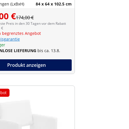
gen (LxBxH)
84 x 64 x 102.5 cm
00 €
174,00 €
ste Preis in den 30 Tagen vor dem Rabatt
 €
ch begrenztes Angebot
eisgarantie
ger
NLOSE LIEFERUNG
bis ca. 13.8.
Produkt anzeigen
bot