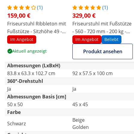
(1)
(1)
159,00 €
329,00 €
Friseurstuhl Ribbleton mit
Friseurstuhl mit Fußstütze
Fußstütze - Sitzhöhe 49 -
- 560 - 720 mm - 200 kg -
63 cm - 150 kg - schwarz
Golden, Beige
Im Angebot
Im Angebot
Beliebt
Aktuell angezeigt
Produkt ansehen
Abmessungen (LxBxH)
83.8 x 63.3 x 102.7 cm
92 x 57.5 x 100 cm
360°-Drehstuhl
Ja
Ja
Abmessungen Basis [cm]
50 x 50
45 x 45
Farbe
Beige
Schwarz
Golden