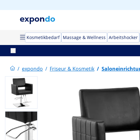
Kosmetikbedarf
Massage & Wellness
Arbeitshocker
/
expondo
/
Friseur & Kosmetik
/
Saloneinrichtu