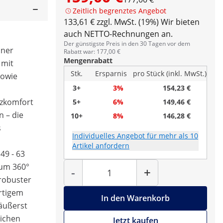
Zeitlich begrenztes Angebot
133,61 € zzgl. MwSt. (19%)
Wir bieten
auch NETTO-Rechnungen an.
Der günstigste Preis in den 30 Tagen vor dem
iner
Rabatt war: 177,00 €
Mengenrabatt
 mit
Stk.
Ersparnis
pro Stück (inkl. MwSt.)
sowie
3+
3%
154,23 €
tzkomfort
5+
6%
149,46 €
n – die
10+
8%
146,28 €
s
Individuelles Angebot für mehr als 10
Artikel anfordern
49 - 63
Menge
 um 360°
-
+
 robuster
rtigem
In den Warenkorb
 äußerst
lichen
Jetzt kaufen