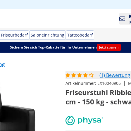
B
Friseurbedarf
Saloneinrichtung
Tattoobedarf
Sichern Sie sich Top-Rabatte für Ihr Unternehmen
Jetzt sparen
ng
(1) Bewertung
|
Artikelnummer:
EX10040905
M
Friseurstuhl Ribble
cm - 150 kg - schw