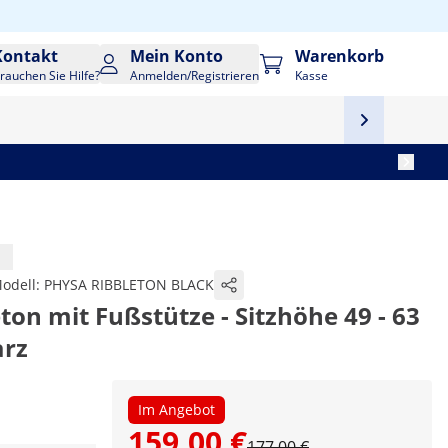
Kontakt
Mein Konto
Warenkorb
rauchen Sie Hilfe?
Anmelden/Registrieren
Kasse
odell:
PHYSA RIBBLETON BLACK
ton mit Fußstütze - Sitzhöhe 49 - 63
arz
Im Angebot
159,00 €
177,00 €