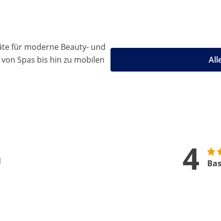
äte für moderne Beauty- und
 von Spas bis hin zu mobilen
All
4
n
Bas