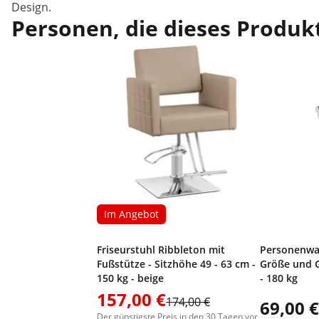
Design.
Personen, die dieses Produkt
Im Angebot
Friseurstuhl Ribbleton mit
Personenwaa
Fußstütze - Sitzhöhe 49 - 63 cm -
Größe und G
150 kg - beige
- 180 kg
157,00 €
174,00 €
69,00 €
Der günstigste Preis in den 30 Tagen vor