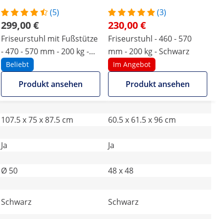
(5)
(3)
299,00 €
230,00 €
Friseurstuhl mit Fußstütze
Friseurstuhl - 460 - 570
- 470 - 570 mm - 200 kg -
mm - 200 kg - Schwarz
Schwarz
Beliebt
Im Angebot
Produkt ansehen
Produkt ansehen
107.5 x 75 x 87.5 cm
60.5 x 61.5 x 96 cm
Ja
Ja
Ø 50
48 x 48
Schwarz
Schwarz