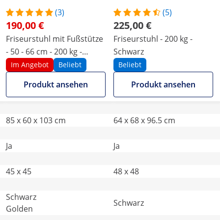
(3)
(5)
190,00 €
225,00 €
Friseurstuhl mit Fußstütze
Friseurstuhl - 200 kg -
- 50 - 66 cm - 200 kg -
Schwarz
Schwarz, Golden
Im Angebot
Beliebt
Beliebt
Produkt ansehen
Produkt ansehen
85 x 60 x 103 cm
64 x 68 x 96.5 cm
Ja
Ja
45 x 45
48 x 48
Schwarz
Schwarz
Golden