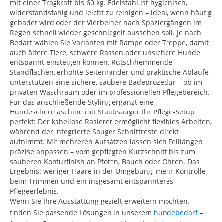
mit einer Tragkraft bis 60 kg. Edelstahl ist hygienisch,
widerstandsfähig und leicht zu reinigen – ideal, wenn häufig
gebadet wird oder der Vierbeiner nach Spaziergängen im
Regen schnell wieder geschniegelt aussehen soll. Je nach
Bedarf wählen Sie Varianten mit Rampe oder Treppe, damit
auch ältere Tiere, schwere Rassen oder unsichere Hunde
entspannt einsteigen können. Rutschhemmende
Standflächen, erhöhte Seitenränder und praktische Abläufe
unterstützen eine sichere, saubere Badeprozedur – ob im
privaten Waschraum oder im professionellen Pflegebereich.
Für das anschließende Styling ergänzt eine
Hundeschermaschine mit Staubsauger Ihr Pflege-Setup
perfekt: Der kabellose Rasierer ermöglicht flexibles Arbeiten,
während der integrierte Sauger Schnittreste direkt
aufnimmt. Mit mehreren Aufsätzen lassen sich Felllängen
präzise anpassen – vom gepflegten Kurzschnitt bis zum
sauberen Konturfinish an Pfoten, Bauch oder Ohren. Das
Ergebnis: weniger Haare in der Umgebung, mehr Kontrolle
beim Trimmen und ein insgesamt entspannteres
Pflegeerlebnis.
Wenn Sie Ihre Ausstattung gezielt erweitern möchten,
finden Sie passende Lösungen in unserem
hundebedarf
–