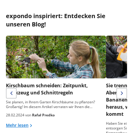
expondo inspiriert: Entdecken Sie
unseren Blog!
Kirschbaum schneiden: Zeitpunkt,
Sie trennen
Werkzeug und Schnittregeln
Aber was m
Bananensch
Sie planen, in Ihrem Garten Kirschbäume zu pflanzen?
heraus, wa
Großartig! Im diesem Artikel verraten wir Ihnen die…
kommt
28.02.2024 von
Rafał Predko
Haben Sie einen
Mehr lesen
entsorgen Sie o
Komposthaufen