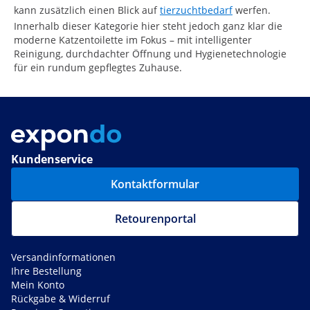
kann zusätzlich einen Blick auf
tierzuchtbedarf
werfen.
Innerhalb dieser Kategorie hier steht jedoch ganz klar die
moderne Katzentoilette im Fokus – mit intelligenter
Reinigung, durchdachter Öffnung und Hygienetechnologie
für ein rundum gepflegtes Zuhause.
Kundenservice
Kontaktformular
Retourenportal
Versandinformationen
Ihre Bestellung
Mein Konto
Rückgabe & Widerruf