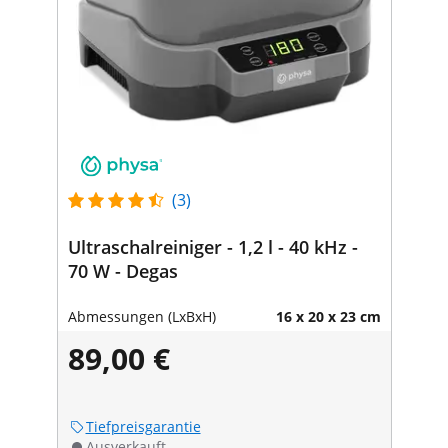
(3)
Ultraschalreiniger - 1,2 l - 40 kHz -
70 W - Degas
Abmessungen (LxBxH)
16 x 20 x 23 cm
89,00 €
Tiefpreisgarantie
Ausverkauft