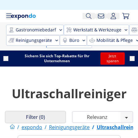
Gastronomiebedarf
Werkstatt & Werkzeuge
Reinigungsgeräte
Büro
Mobilität & Pflege
Sichern Sie sich Top-Rabatte für Ihr
Jetzt
Unternehmen
sparen
Ultraschallreiniger
Filter (0)
/
expondo
/
Reinigungsgeräte
/
Ultraschallreini