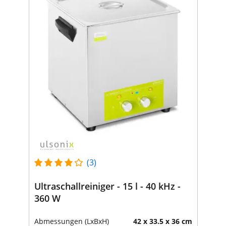
(3)
Ultraschallreiniger - 15 l - 40 kHz -
360 W
Abmessungen (LxBxH)
42 x 33.5 x 36 cm