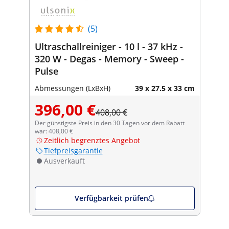
(5)
Ultraschallreiniger - 10 l - 37 kHz -
320 W - Degas - Memory - Sweep -
Pulse
Abmessungen (LxBxH)
39 x 27.5 x 33 cm
396,00 €
408,00 €
Der günstigste Preis in den 30 Tagen vor dem Rabatt
war: 408,00 €
Zeitlich begrenztes Angebot
Tiefpreisgarantie
Ausverkauft
Verfügbarkeit prüfen