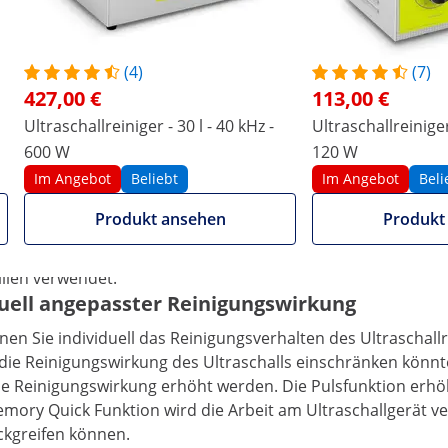
(4)
(7)
427,00 €
113,00 €
Ultraschallreiniger - 30 l - 40 kHz -
Ultraschallreiniger 
atzfunktionen
600 W
120 W
Im Angebot
Beliebt
Im Angebot
Beli
ep und Puls Funktion kommt für die professionelle
h bei Juwelieren, Uhrmachern und Optikern zum Einsatz.
Produkt ansehen
Produkt
d Werkzeuge gereinigt werden sollen, ohne diese zu
m privaten Bereich wird das Ultraschallbad beispielweise
llen verwendet.
duell angepasster Reinigungswirkung
en Sie individuell das Reinigungsverhalten des Ultraschallr
die Reinigungswirkung des Ultraschalls einschränken könnte
ie Reinigungswirkung erhöht werden. Die Pulsfunktion erhöh
ory Quick Funktion wird die Arbeit am Ultraschallgerät ver
ckgreifen können.