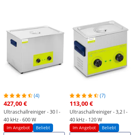
(4)
(7)
427,00 €
113,00 €
Ultraschallreiniger - 30 l -
Ultraschallreiniger - 3,2 l -
40 kHz - 600 W
40 kHz - 120 W
Im Angebot
Beliebt
Im Angebot
Beliebt