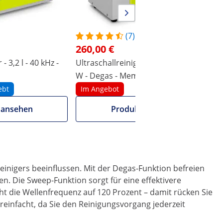
(7)
260,00 €
- 3,2 l - 40 kHz -
Ultraschallreiniger - 6 l - 37 kHz - 240
U
W - Degas - Memory - Sweep - Pulse
ebt
Im Angebot
 ansehen
Produkt ansehen
einigers beeinflussen. Mit der Degas-Funktion befreien
n. Die Sweep-Funktion sorgt für eine effektivere
t die Wellenfrequenz auf 120 Prozent – damit rücken Sie
einfacht, da Sie den Reinigungsvorgang jederzeit