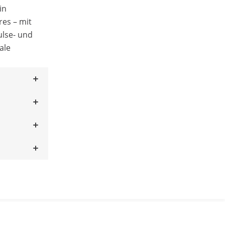
in
res – mit
ulse- und
ale