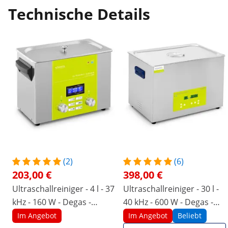
Technische Details
(2)
(6)
203,00 €
398,00 €
Ultraschallreiniger - 4 l - 37
Ultraschallreiniger - 30 l -
kHz - 160 W - Degas -
40 kHz - 600 W - Degas -
Memory - Sweep - Pulse
Memory
Im Angebot
Im Angebot
Beliebt