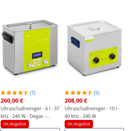
(7)
(5)
260,00 €
208,00 €
Ultraschallreiniger - 6 l - 37
Ultraschallreiniger - 10 l -
kHz - 240 W - Degas -
40 kHz - 240 W
Memory - Sweep - Pulse
Im Angebot
Im Angebot