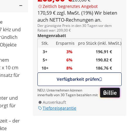
Zeitlich begrenztes Angebot
170,59 € zzgl. MwSt. (19%)
Wir bieten
auch NETTO-Rechnungen an.
ie
Der günstigste Preis in den 30 Tagen vor dem
37 kHz und
Rabatt war: 209,00 €
Mengenrabatt
ründlich
Stk.
Ersparnis
pro Stück (inkl. MwSt.)
 Objekte
3+
3%
196,91 €
inem
5+
6%
190,82 €
2 x 10 cm
10+
8%
186,76 €
satz für
Verfügbarkeit prüfen
NEU: Unternehmen können
innerhalb von 30 Tagen bezahlen mit
nter und
Ausverkauft
orgt für
Tiefpreisgarantie
zeit – der
kte