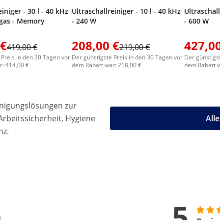
iniger - 30 l - 40 kHz
Ultraschallreiniger - 10 l - 40 kHz
Ultraschall
egas - Memory
- 240 W
- 600 W
 €
208,00 €
427,00
419,00 €
219,00 €
 Preis in den 30 Tagen vor
Der günstigste Preis in den 30 Tagen vor
Der günstigs
: 414,00 €
dem Rabatt war: 218,00 €
dem Rabatt w
einigungslösungen zur
rbeitssicherheit, Hygiene
All
nz.
5
n