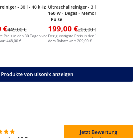
reiniger - 30 l - 40 kHz
Ultraschallreiniger - 3 l - 37 kHz -
160 W - Degas - Memory - Sweep
- Pulse
 €
199,00 €
113,0
449,00 €
209,00 €
te Preis in den 30 Tagen vor
Der günstigste Preis in den 30 Tagen vor
Der günstig
ar: 448,00 €
dem Rabatt war: 209,00 €
dem Rabatt
e Produkte von ulsonix anzeigen
Jetzt Bewertung