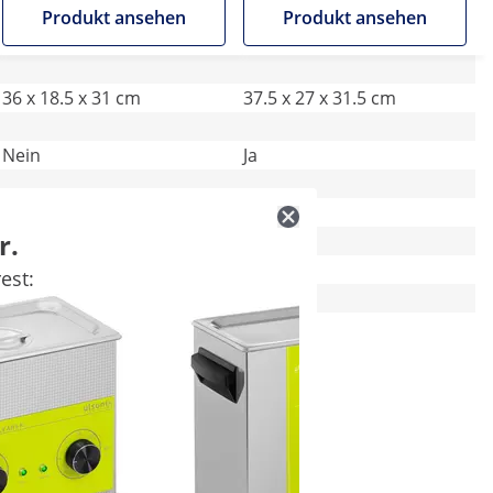
Produkt ansehen
Produkt ansehen
36 x 18.5 x 31 cm
37.5 x 27 x 31.5 cm
Nein
Ja
3
4
r.
LCD
-
est:
Ja
Ja