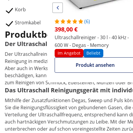
Korb
(6)
Stromkabel
398,00 €
Produktbeschreibung
Ultraschallreiniger - 30 l - 40 kHz -
Der Ultraschallreiniger mit nützlichen Zus
600 W - Degas - Memory
Im Angebot
Beliebt
Der Ultraschallreiniger PROCLEAN 4.0DSP mit Degas, Swe
Reinigung in medizinischen Praxen und Labors, aber auc
Produkt ansehen
Aber auch in Werkstätten, in denen mechanische Teile un
beschädigen, kann das Gerät optimal eingesetzt werden. I
zum Reinigen von Schmuck, Edelsteinen, Münzen oder Bri
Das Ultraschall Reinigungsgerät mit indivi
Mithilfe der Zusatzfunktionen Degas, Sweep und Puls könn
Sie die Reinigungsflüssigkeit von gebundenen Gasen, die 
Verteilung der Ultraschallfrequenz, entsprechend kann d
auch hartnäckigen Verschmutzungen zu Leibe. Mit der Mem
unterbrechen oder auf schon voreingestellte Zeiten zurü