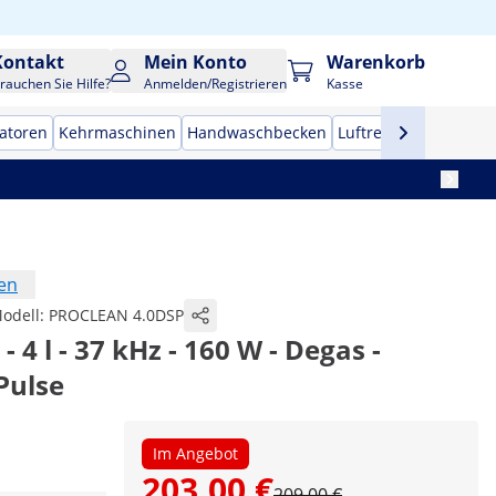
Kontakt
Mein Konto
Warenkorb
rauchen Sie Hilfe?
Anmelden/Registrieren
Kasse
zatoren
Kehrmaschinen
Handwaschbecken
Luftreiniger
Profi-H
en
odell:
PROCLEAN 4.0DSP
- 4 l - 37 kHz - 160 W - Degas -
Pulse
Im Angebot
203,00 €
209,00 €