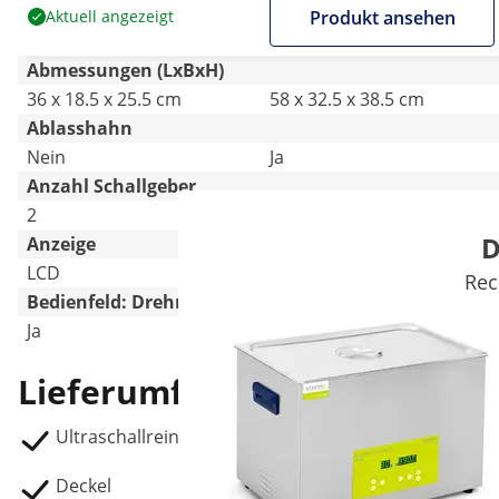
Aktuell angezeigt
Produkt ansehen
Abmessungen (LxBxH)
36 x 18.5 x 25.5 cm
58 x 32.5 x 38.5 cm
Ablasshahn
Nein
Ja
Anzahl Schallgeber
2
10
D
Anzeige
LCD
LED
Rec
Bedienfeld: Drehregler
Ja
Nein
Lieferumfang
Ultraschallreiniger PROCLEAN 4.0DSP
Deckel