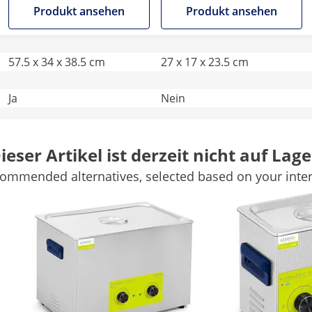
Produkt ansehen
Produkt ansehen
57.5 x 34 x 38.5 cm
27 x 17 x 23.5 cm
Ja
Nein
10
2
ieser Artikel ist derzeit nicht auf Lage
-
-
ommended alternatives, selected based on your inter
Ja
Ja
Weitere Merkmale vergleichen