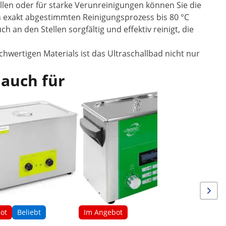
ellen oder für starke Verunreinigungen können Sie die
n exakt abgestimmten Reinigungsprozess bis 80 °C
 an den Stellen sorgfältig und effektiv reinigt, die
hwertigen Materials ist das Ultraschallbad nicht nur
 auch für
Im Ang
Ultraschal
- 120 W
ot
Beliebt
Im Angebot