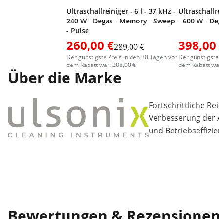
Ultraschallreiniger - 6 l - 37 kHz -
Ultraschallre
240 W - Degas - Memory - Sweep
- 600 W - D
- Pulse
260,00 €
398,00
289,00 €
Der günstigste Preis in den 30 Tagen vor
Der günstigste
dem Rabatt war: 288,00 €
dem Rabatt war
Über die Marke
Fortschrittliche R
Verbesserung der A
und Betriebseffizie
Bewertungen & Rezensione