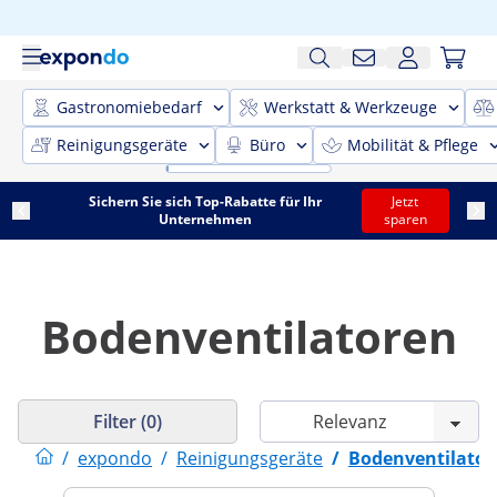
Gastronomiebedarf
Werkstatt & Werkzeuge
Reinigungsgeräte
Büro
Mobilität & Pflege
Sichern Sie sich Top-Rabatte für Ihr
Jetzt
Unternehmen
sparen
Bodenventilatoren
Filter (0)
/
expondo
/
Reinigungsgeräte
/
Bodenventilator