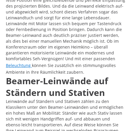
feste Position eine gleichbleibende und perfekte Einpassung
des projizierten Bildes. Und da die Leinwand elektrisch auf-
und abgewickelt wird, schont dieses Verfahren sogar das
Leinwandtuch und sorgt für eine lange Lebensdauer.
Leinwände mit Motor lassen sich bequem per Tastendruck
oder Fernbedienung in Position bringen. Dadurch kann die
Beamer-Leinwand auch deutlich präziser justiert werden,
als dies bei einer manuellen Mechanik möglich ist. Ob im
Konferenzraum oder im eigenen Heimkino – überall
garantieren motorisierte Leinwände ein modernes und
komfortables Seh-Vergnügen! Und mit einer passenden
Beleuchtung
können Sie zusätzlich ein stimmungsvolles
Ambiente in Ihre Räumlichkeit zaubern.
Beamer-Leinwände auf
Ständern und Stativen
Leinwände auf Ständern und Stativen zählen zu den
Klassikern unter den Beamer-Leinwänden und ermöglichen
ein hohes Maß an Mobilität: Ständer wie auch Stativ lassen
sich mit wenigen Handgriffen auf- und abbauen und
ebenso leicht transportieren. Auf diese Weise können Sie
Ihre Leinwand zum Beispiel in wechselnden Büroräumen,