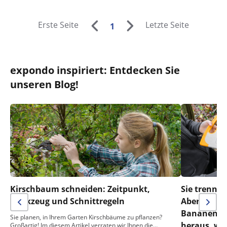
Erste Seite
Letzte Seite
1
expondo inspiriert: Entdecken Sie
unseren Blog!
Kirschbaum schneiden: Zeitpunkt,
Sie trennen
Werkzeug und Schnittregeln
Aber was m
Bananensch
Sie planen, in Ihrem Garten Kirschbäume zu pflanzen?
heraus, wa
Großartig! Im diesem Artikel verraten wir Ihnen die…