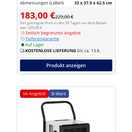
Abmessungen (LxBxH)
33 x 37.9 x 62.5 cm
183,00 €
229,00 €
Der günstigste Preis in den 30 Tagen vor dem Rabatt
war: 229,00 €
Zeitlich begrenztes Angebot
Tiefpreisgarantie
Auf Lager
KOSTENLOSE LIEFERUNG
bis ca. 13.8.
Produkt anzeigen
Im Angebot
B-Ware