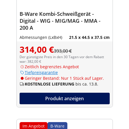
B-Ware Kombi-Schweißgerät -
Digital - WIG - MIG/MAG - MMA -
200 A
Abmessungen (LxBxH)
21.5 x 44.5 x 37.5 cm
314,00 €
393,00 €
Der günstigste Preis in den 30 Tagen vor dem Rabatt
war: 382,00 €
Zeitlich begrenztes Angebot
Tiefpreisgarantie
Geringer Bestand: Nur 1 Stück auf Lager.
KOSTENLOSE LIEFERUNG
bis ca. 13.8.
Produkt anzeigen
Im Angebot
B-Ware