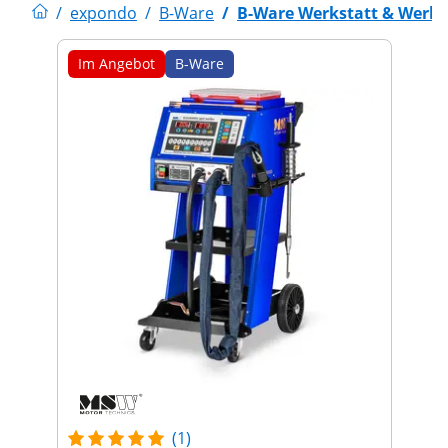
/
expondo
/
B-Ware
/
B-Ware Werkstatt & Werk
Im Angebot
B-Ware
(1)