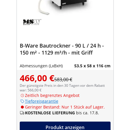
B-Ware Bautrockner - 90 L / 24 h -
150 m² - 1129 m³/h - mit Griff
Abmessungen (LxBxH)
53.5 x 58 x 116 cm
466,00 €
583,00 €
Der günstigste Preis in den 30 Tagen vor dem Rabatt
war: 566,00 €
Zeitlich begrenztes Angebot
Tiefpreisgarantie
Geringer Bestand: Nur 1 Stück auf Lager.
KOSTENLOSE LIEFERUNG
bis ca. 17.8.
Produkt anzeigen