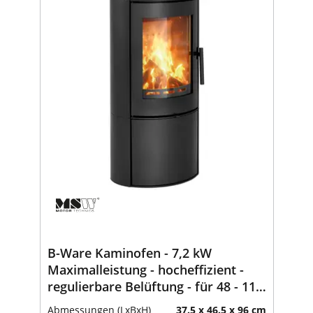
B-Ware Kaminofen - 7,2 kW
Maximalleistung - hocheffizient -
regulierbare Belüftung - für 48 - 115
m³ - BImSchV-Stufe 2
Abmessungen (LxBxH)
37.5 x 46.5 x 96 cm