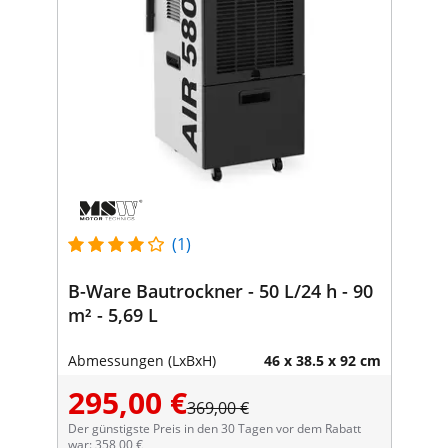
(1)
B-Ware Bautrockner - 50 L/24 h - 90
m² - 5,69 L
Abmessungen (LxBxH)
46 x 38.5 x 92 cm
295,00 €
369,00 €
Der günstigste Preis in den 30 Tagen vor dem Rabatt
war: 358,00 €