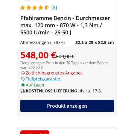
(8)
Pfahlramme Benzin - Durchmesser
max. 120 mm - 870 W - 1,3 Nm /
5500 U/min - 25-50 J
Abmessungen (LxBxH)
32.5 x 29 x 82.5 cm
548,00 €
609,00 €
Der günstigste Preis in den 30 Tagen vor dem Rabatt
war: 609,00 €
Zeitlich begrenztes Angebot
Tiefpreisgarantie
Auf Lager
KOSTENLOSE LIEFERUNG
bis ca. 17.8.
Produkt anzeigen