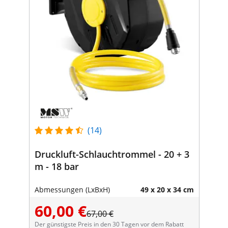
(14)
Druckluft-Schlauchtrommel - 20 + 3
m - 18 bar
Abmessungen (LxBxH)
49 x 20 x 34 cm
60,00 €
67,00 €
Der günstigste Preis in den 30 Tagen vor dem Rabatt