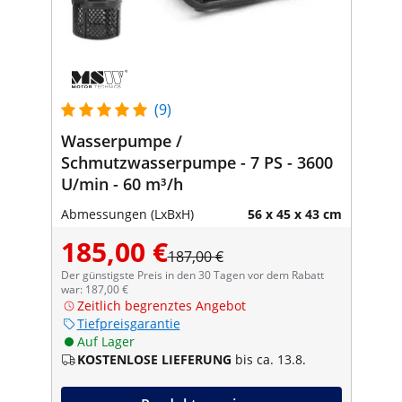
(9)
Wasserpumpe /
Schmutzwasserpumpe - 7 PS - 3600
U/min - 60 m³/h
Abmessungen (LxBxH)
56 x 45 x 43 cm
185,00 €
187,00 €
Der günstigste Preis in den 30 Tagen vor dem Rabatt
war: 187,00 €
Zeitlich begrenztes Angebot
Tiefpreisgarantie
Auf Lager
KOSTENLOSE LIEFERUNG
bis ca. 13.8.