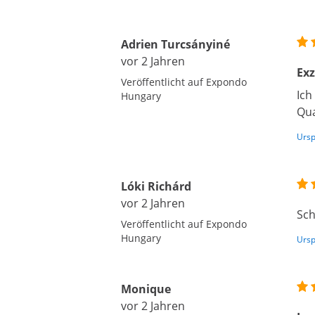
Adrien Turcsányiné
vor 2 Jahren
Exz
Veröffentlicht auf Expondo
Ich
Hungary
Qua
Ursp
Lóki Richárd
vor 2 Jahren
Sch
Veröffentlicht auf Expondo
Hungary
Ursp
Monique
vor 2 Jahren