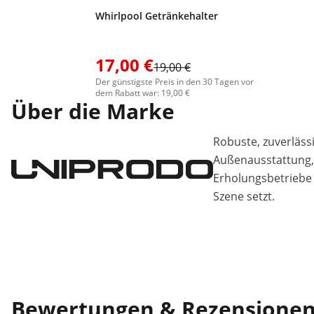
Whirlpool Getränkehalter
17,00 €
19,00 €
Der günstigste Preis in den 30 Tagen vor
dem Rabatt war: 19,00 €
Über die Marke
Robuste, zuverläss
Außenausstattung, 
Erholungsbetriebe 
Szene setzt.
Bewertungen & Rezensione