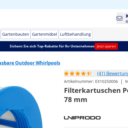
B
Gartenbauten
Gartenmöbel
Luftbehandlung
Sichern Sie sich Top-Rabatte für Ihr Unternehmen
Jetzt sparen
asbare Outdoor Whirlpools
(41) Bewertu
|
Artikelnummer:
EX10250006
M
Filterkartuschen P
78 mm