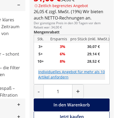
Zeitlich begrenztes Angebot
26,05 € zzgl. MwSt. (19%)
Wir bieten
auch NETTO-Rechnungen an.
r klares
Der günstigste Preis in den 30 Tagen vor dem
n Zeitraum
Rabatt war: 34,00 €
Mengenrabatt
s von
Stk.
Ersparnis
pro Stück (inkl. MwSt.)
3+
3%
30,07 €
 – schont
5+
6%
29,14 €
10+
8%
28,52 €
 die Filter
Individuelles Angebot für mehr als 10
ren
Artikel anfordern
Menge
espaß –
-
+
iltration
In den Warenkorb
Jetzt kaufen