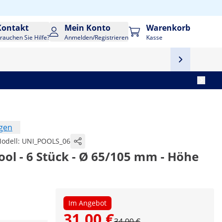
Kontakt
Mein Konto
Warenkorb
rauchen Sie Hilfe?
Anmelden/Registrieren
Kasse
ngen
odell:
UNI_POOLS_06
ool - 6 Stück - Ø 65/105 mm - Höhe
Im Angebot
31,00 €
34,00 €