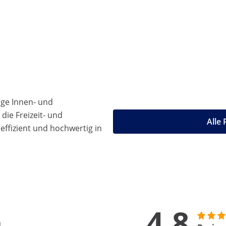
ige Innen- und
die Freizeit- und
Alle
effizient und hochwertig in
4.8
n