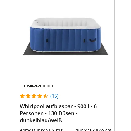
(15)
Whirlpool aufblasbar - 900 l - 6
Personen - 130 Düsen -
dunkelblau/weiß
Abmessungen (LxBxH)
182 x 182 x 65 cm