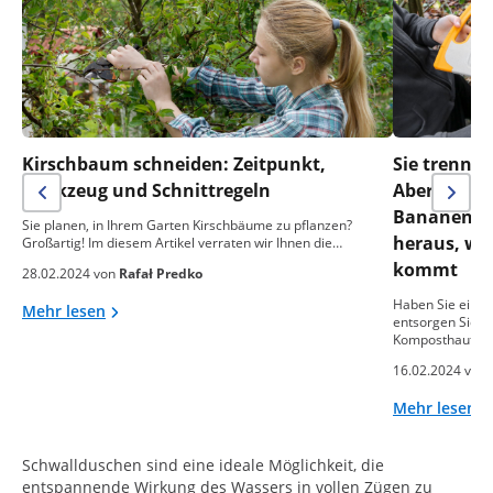
Kirschbaum schneiden: Zeitpunkt,
Sie trennen
Werkzeug und Schnittregeln
Aber was m
Bananensch
Sie planen, in Ihrem Garten Kirschbäume zu pflanzen?
heraus, wa
Großartig! Im diesem Artikel verraten wir Ihnen die…
kommt
28.02.2024 von
Rafał Predko
Haben Sie einen
Mehr lesen
entsorgen Sie o
Komposthaufen
16.02.2024 von
Mehr lesen
Schwallduschen sind eine ideale Möglichkeit, die
entspannende Wirkung des Wassers in vollen Zügen zu