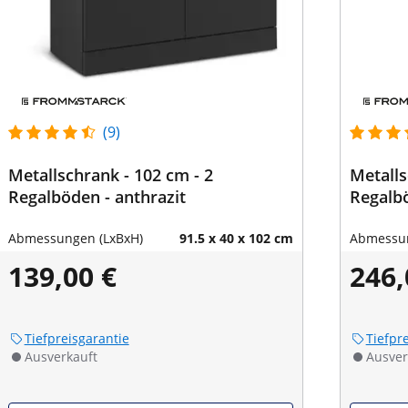
(9)
Metallschrank - 102 cm - 2
Metalls
Regalböden - anthrazit
Regalbö
Abmessungen (LxBxH)
91.5 x 40 x 102 cm
Abmessun
139,00 €
246,
Tiefpreisgarantie
Tiefpr
Ausverkauft
Ausver