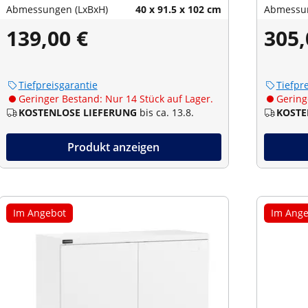
Abmessungen (LxBxH)
40 x 91.5 x 102 cm
Abmessun
139,00 €
305,
Tiefpreisgarantie
Tiefpr
Geringer Bestand: Nur 14 Stück auf Lager.
Gering
KOSTENLOSE LIEFERUNG
bis ca. 13.8.
KOSTE
Produkt anzeigen
Im Angebot
Im Ange