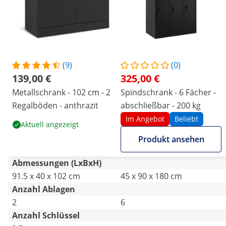
(9)
(0)
139,00 €
325,00 €
Metallschrank - 102 cm - 2
Spindschrank - 6 Fächer -
Regalböden - anthrazit
abschließbar - 200 kg
Im Angebot
Beliebt
Aktuell angezeigt
Produkt ansehen
Abmessungen (LxBxH)
91.5 x 40 x 102 cm
45 x 90 x 180 cm
Anzahl Ablagen
2
6
Anzahl Schlüssel