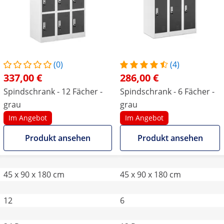
(0)
(4)
337,00 €
286,00 €
Spindschrank - 12 Fächer -
Spindschrank - 6 Fächer -
grau
grau
Im Angebot
Im Angebot
Produkt ansehen
Produkt ansehen
45 x 90 x 180 cm
45 x 90 x 180 cm
12
6