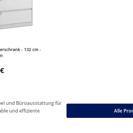
erschrank - 132 cm -
en
 €
l und Büroausstattung für
le und effiziente
Alle Pr