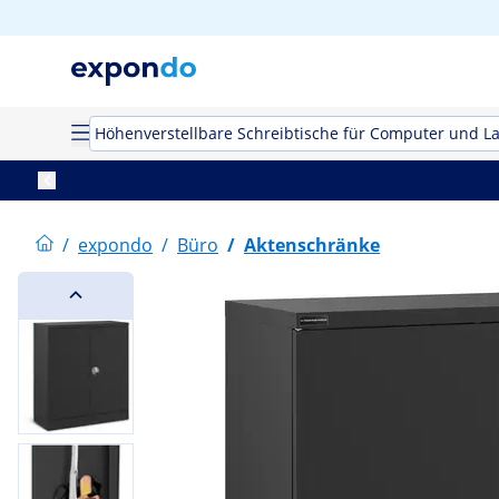
Höhenverstellbare Schreibtische für Computer und L
/
expondo
/
Büro
/
Aktenschränke