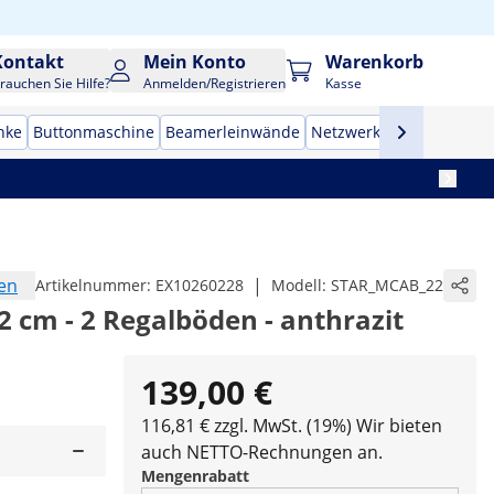
Kontakt
Mein Konto
Warenkorb
rauchen Sie Hilfe?
Anmelden/Registrieren
Kasse
nke
Buttonmaschine
Beamerleinwände
Netzwerkschränke
Tres
en
|
Artikelnummer:
EX10260228
Modell:
STAR_MCAB_22
2 cm - 2 Regalböden - anthrazit
139,00 €
116,81 € zzgl. MwSt. (19%)
Wir bieten
auch NETTO-Rechnungen an.
Mengenrabatt