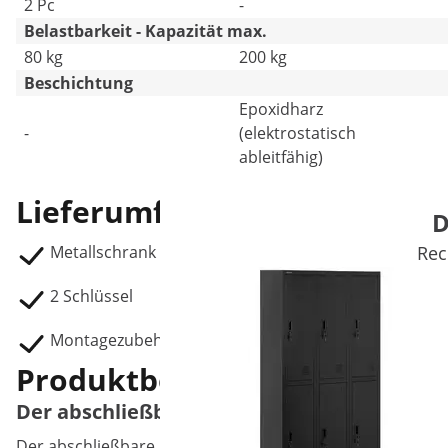
2 Pc
-
Belastbarkeit - Kapazität max.
80 kg
200 kg
Beschichtung
Epoxidharz
-
(elektrostatisch
ableitfähig)
Lieferumfang
D
Metallschrank STAR_MCAB_22
Rec
2 Schlüssel
Montagezubehör
Produktbeschreibung
Der abschließbare Metallschrank für Ihren 
Der abschließbare Aktenschrank STAR_MCAB_22 von Fromm 