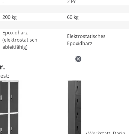
-
2 Pc
200 kg
60 kg
Epoxidharz
Elektrostatisches
(elektrostatisch
Epoxidharz
ableitfähig)
r.
est:
bringt Ordnung in Ihr Büro oder Ihre Werkstatt. Darin