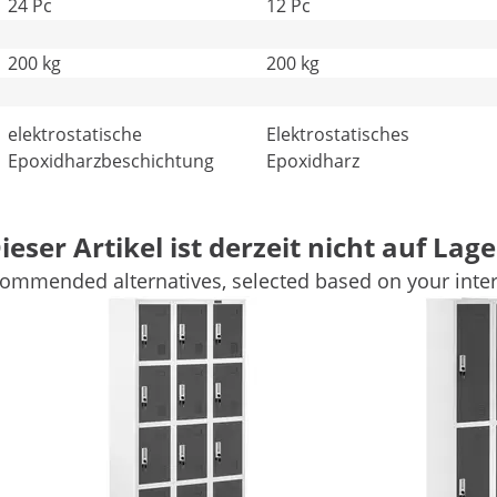
24 Pc
12 Pc
200 kg
200 kg
elektrostatische
Elektrostatisches
Epoxidharzbeschichtung
Epoxidharz
Weitere Merkmale vergleichen
ieser Artikel ist derzeit nicht auf Lage
ommended alternatives, selected based on your inter
Arbeitsplatz
& Starck, den Experten für hochwertigen Industriebedarf, 