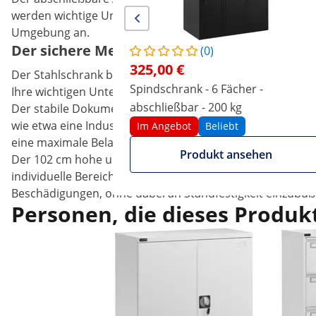
werden wichtige Unterlagen sowie unentbehrliches Arbeits
Umgebung an.
Der sichere Mehrzweckschrank mit variabl
(0)
325,00 €
Der Stahlschrank bietet nicht nur durch seine solide Ko
Spindschrank - 6 Fächer -
Ihre wichtigen Unterlagen, Arbeitsmaterialien und Wer
abschließbar - 200 kg
Der stabile Dokumentenschrank ist aus 0,6 mm starkem 
wie etwa eine Industriehalle oder eine Werkstatt geeig
Im Angebot
Beliebt
eine maximale Belastbarkeit von 80 kg.
Produkt ansehen
Der 102 cm hohe und 91,5 cm breite Stahlschrank lässt si
individuelle Bereicherung für Ihre Büroeinrichtung oder
Beschädigungen, ohne dabei an Standfestigkeit einzubüß
Personen, die dieses Produkt