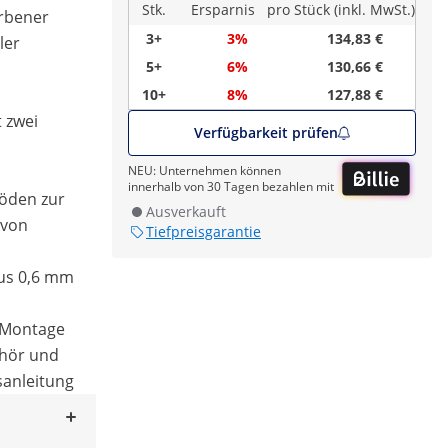
Stk.
Ersparnis
pro Stück (inkl. MwSt.)
arbener
3+
3%
134,83 €
ler
5+
6%
130,66 €
10+
8%
127,88 €
 zwei
Verfügbarkeit prüfen
NEU: Unternehmen können
innerhalb von 30 Tagen bezahlen mit
öden zur
Ausverkauft
 von
Tiefpreisgarantie
aus 0,6 mm
 Montage
ehör und
sanleitung