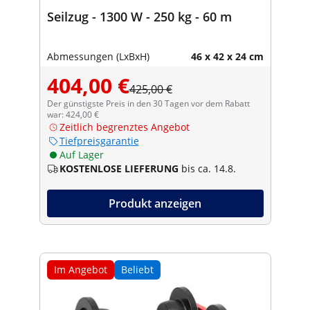
Seilzug - 1300 W - 250 kg - 60 m
Abmessungen (LxBxH)
46 x 42 x 24 cm
404,00 €
425,00 €
Der günstigste Preis in den 30 Tagen vor dem Rabatt
war: 424,00 €
Zeitlich begrenztes Angebot
Tiefpreisgarantie
Auf Lager
KOSTENLOSE LIEFERUNG
bis ca. 14.8.
Produkt anzeigen
Im Angebot
Beliebt