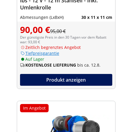
lbs - 12 V - 12 m Stahlseil - inkl.
Umlenkrolle
Abmessungen (LxBxH)
30 x 11 x 11 cm
90,00 €
95,00 €
Der günstigste Preis in den 30 Tagen vor dem Rabatt
war: 93,00 €
Zeitlich begrenztes Angebot
Tiefpreisgarantie
Auf Lager
KOSTENLOSE LIEFERUNG
bis ca. 12.8.
Produkt anzeigen
Im Angebot