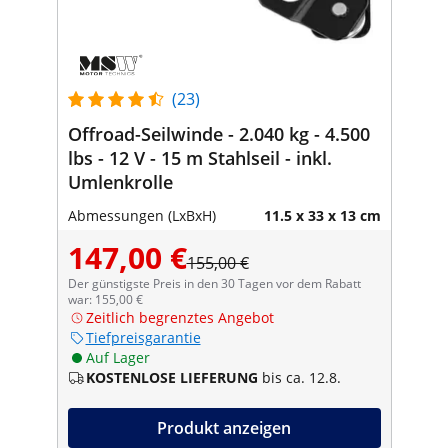
(23)
Offroad-Seilwinde - 2.040 kg - 4.500
lbs - 12 V - 15 m Stahlseil - inkl.
Umlenkrolle
Abmessungen (LxBxH)
11.5 x 33 x 13 cm
147,00 €
155,00 €
Der günstigste Preis in den 30 Tagen vor dem Rabatt
war: 155,00 €
Zeitlich begrenztes Angebot
Tiefpreisgarantie
Auf Lager
KOSTENLOSE LIEFERUNG
bis ca. 12.8.
Produkt anzeigen