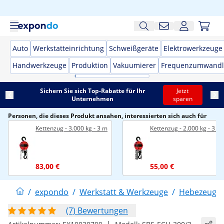
Auto
Werkstatteinrichtung
Schweißgeräte
Elektrowerkzeuge
Handwerkzeuge
Produktion
Vakuumierer
Frequenzumwandl
Sichern Sie sich Top-Rabatte für Ihr
Jetzt
Unternehmen
sparen
Personen, die dieses Produkt ansahen, interessierten sich auch für
Kettenzug - 3.000 kg - 3 m
Kettenzug - 2.000 kg - 3 m
83,00 €
55,00 €
/
expondo
/
Werkstatt & Werkzeuge
/
Hebezeuge
(7) Bewertungen