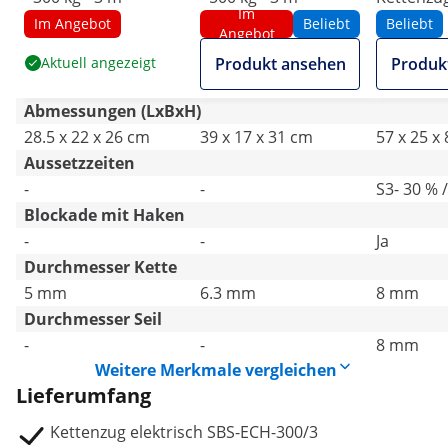
Im
6 m
Im Angebot
Beliebt
Beliebt
Angebot
Aktuell angezeigt
Produkt ansehen
Produk
Abmessungen (LxBxH)
28.5 x 22 x 26 cm
39 x 17 x 31 cm
57 x 25 x
Aussetzzeiten
-
-
S3- 30 % 
Blockade mit Haken
-
-
Ja
Durchmesser Kette
5 mm
6.3 mm
8 mm
Durchmesser Seil
-
-
8 mm
Weitere Merkmale vergleichen
Lieferumfang
Kettenzug elektrisch SBS-ECH-300/3