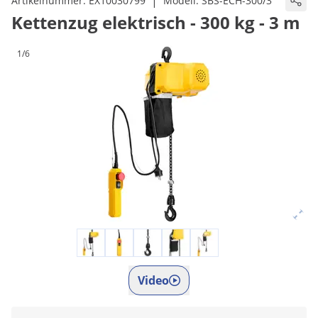
|
Artikelnummer:
EX10030799
Modell:
SBS-ECH-300/3
Kettenzug elektrisch - 300 kg - 3 m
1/6
Video