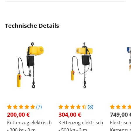
Technische Details
(7)
(8)
200,00 €
304,00 €
749,00 
Kettenzug elektrisch
Kettenzug elektrisch
Elektrisc
- 300 kg - 3 m
- 500 kg - 3 m
Kettenzug