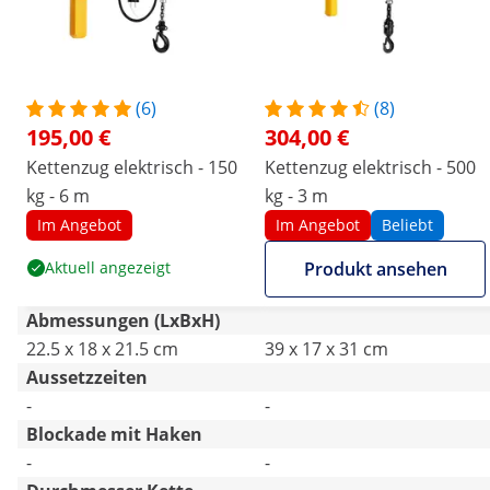
(6)
(8)
195,00 €
304,00 €
Kettenzug elektrisch - 150
Kettenzug elektrisch - 500
kg - 6 m
kg - 3 m
Im Angebot
Im Angebot
Beliebt
Aktuell angezeigt
Produkt ansehen
Abmessungen (LxBxH)
22.5 x 18 x 21.5 cm
39 x 17 x 31 cm
Aussetzzeiten
-
-
Blockade mit Haken
-
-