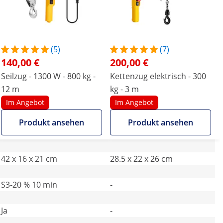
(5)
(7)
140,00 €
200,00 €
Seilzug - 1300 W - 800 kg -
Kettenzug elektrisch - 300
12 m
kg - 3 m
Im Angebot
Im Angebot
Produkt ansehen
Produkt ansehen
42 x 16 x 21 cm
28.5 x 22 x 26 cm
S3-20 % 10 min
-
Ja
-