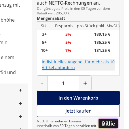
auch NETTO-Rechnungen an.
tenzug mit
Der günstigste Preis in den 30 Tagen vor dem
Rabatt war: 205,00 €
Mengenrabatt
Hubhöhe
Stk.
Ersparnis
pro Stück (inkl. MwSt.)
3+
3%
189,15 €
r
/min
5+
5%
185,25 €
10+
7%
181,35 €
t einem
Individuelles Angebot für mehr als 10
Artikel anfordern
IP54 und
Menge
-
+
In den Warenkorb
Jetzt kaufen
NEU: Unternehmen können
innerhalb von 30 Tagen bezahlen mit