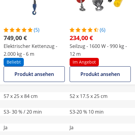
(5)
(6)
749,00 €
234,00 €
Elektrischer Kettenzug -
Seilzug - 1600 W - 990 kg -
2.000 kg - 6 m
12 m
Beliebt
Im Angebot
Produkt ansehen
Produkt ansehen
57 x 25 x 84 cm
52 x 17.5 x 25 cm
S3- 30 % / 20 min
S3-20 % 10 min
Ja
Ja