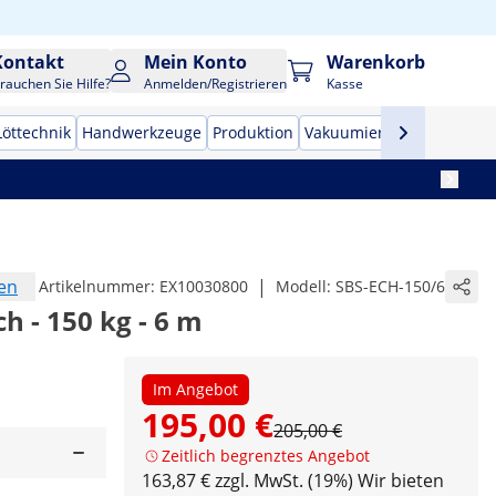
Kontakt
Mein Konto
Warenkorb
rauchen Sie Hilfe?
Anmelden/Registrieren
Kasse
Löttechnik
Handwerkzeuge
Produktion
Vakuumierer
Frequenzu
en
|
Artikelnummer:
EX10030800
Modell:
SBS-ECH-150/6
h - 150 kg - 6 m
Im Angebot
195,00 €
205,00 €
Zeitlich begrenztes Angebot
163,87 € zzgl. MwSt. (19%)
Wir bieten