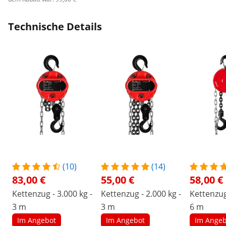
Technische Details
(10)
(14)
83,00 €
55,00 €
58,00 €
Kettenzug - 3.000 kg -
Kettenzug - 2.000 kg -
Kettenzug
3 m
3 m
6 m
Im Angebot
Im Angebot
Im Angeb