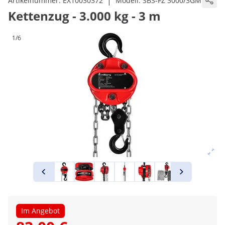
|
Artikelnummer:
EX10030372
Modell:
SBS-FZ 3000/3GM
Kettenzug - 3.000 kg - 3 m
1/6
Im Angebot