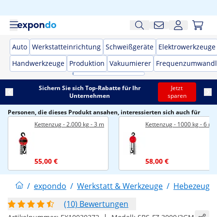
Auto
Werkstatteinrichtung
Schweißgeräte
Elektrowerkzeuge
Handwerkzeuge
Produktion
Vakuumierer
Frequenzumwandl
Sichern Sie sich Top-Rabatte für Ihr
Jetzt
Unternehmen
sparen
Personen, die dieses Produkt ansahen, interessierten sich auch für
Kettenzug - 2.000 kg - 3 m
Kettenzug - 1000 kg - 6 m
55,00 €
58,00 €
/
expondo
/
Werkstatt & Werkzeuge
/
Hebezeuge
(10) Bewertungen