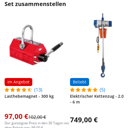
Set zusammenstellen
Im Angebot
Beliebt
(13)
(5)
Lasthebemagnet - 300 kg
Elektrischer Kettenzug - 2.00
- 6 m
97,00 €
102,00 €
749,00 €
Der günstigste Preis in den 30 Tagen vor
dem Rabatt war: 99,00 €