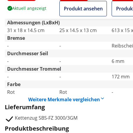
Aktuell angezeigt
Produkt ansehen
Produk
Abmessungen (LxBxH)
31 x 18 x 14.5 cm
25 x 14.5 x 13 cm
613 x 15 
Bremse
-
-
Reibsche
Durchmesser Seil
-
-
6 mm
Durchmesser Trommel
-
-
172 mm
Farbe
Rot
Rot
-
Weitere Merkmale vergleichen
Lieferumfang
Kettenzug SBS-FZ 3000/3GM
Produktbeschreibung