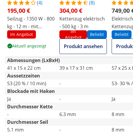
(4)
(8)
195,00 €
304,00 €
749,00 
Seilzug - 1350 W - 800
Kettenzug elektrisch
Elektrisc
kg - 12 m - mit
- 500 kg - 3 m
Kettenzug
Im
Fernbedienung
6 m
Im Angebot
Beliebt
Beliebt
Angebot
Aktuell angezeigt
Produkt ansehen
Produk
Abmessungen (LxBxH)
41 x 15 x 22 cm
39 x 17 x 31 cm
57 x 25 x
Aussetzzeiten
S3 (20 % / 10 min)
-
S3- 30 % 
Blockade mit Haken
Ja
-
Ja
Durchmesser Kette
-
6.3 mm
8 mm
Durchmesser Seil
5.1 mm
-
8 mm