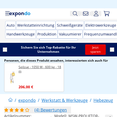
Auto
Werkstatteinrichtung
Schweißgeräte
Elektrowerkzeuge
Handwerkzeuge
Produktion
Vakuumierer
Frequenzumwandl
Sichern Sie sich Top-Rabatte für Ihr
Jetzt
Unternehmen
sparen
Personen, die dieses Produkt ansahen, interessierten sich auch für
Seilzug - 1050 W - 600 kg - 18
m
206,00 €
/
expondo
/
Werkstatt & Werkzeuge
/
Hebezeuge
(4) Bewertungen
Artikelnummer:
Modell:
MSW-PROLIFTOR-