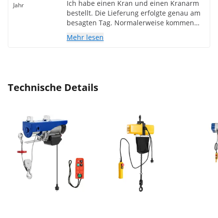
Ich habe einen Kran und einen Kranarm
Jahr
bestellt. Die Lieferung erfolgte genau am
besagten Tag. Normalerweise kommen
meine Lieferungen immer zu spät, da ich
Mehr lesen
auf einer Insel in Dalmatien lebe. Da ich
beim Zusammenbau Probleme hatte, da
die Skizze fehlte, erhielt ich diese
innerhalb kürzester Zeit per E-Mail im
PDF-Format. Toller Support und tolle
Technische Details
Produkte. Für alle Empfehlung.