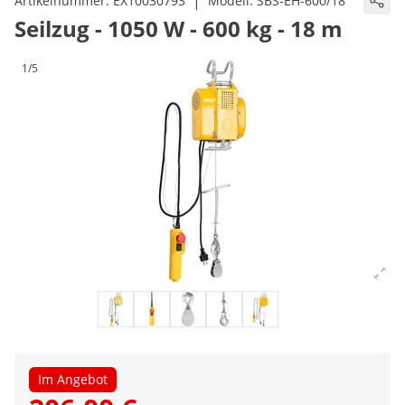
|
Artikelnummer:
EX10030793
Modell:
SBS-EH-600/18
Seilzug - 1050 W - 600 kg - 18 m
1/5
Im Angebot