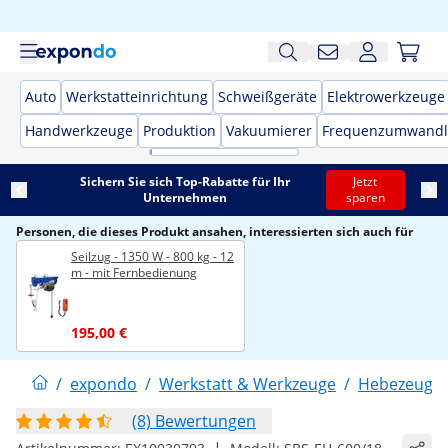
Auto
Werkstatteinrichtung
Schweißgeräte
Elektrowerkzeuge
Handwerkzeuge
Produktion
Vakuumierer
Frequenzumwandl
Sichern Sie sich Top-Rabatte für Ihr
Jetzt
Unternehmen
sparen
Personen, die dieses Produkt ansahen, interessierten sich auch für
Seilzug - 1350 W - 800 kg - 12
m - mit Fernbedienung
195,00 €
/
expondo
/
Werkstatt & Werkzeuge
/
Hebezeuge
(8) Bewertungen