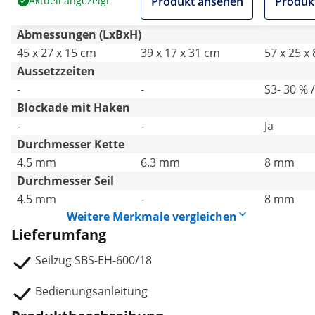
Aktuell angezeigt
Produkt ansehen
Produk
Abmessungen (LxBxH)
45 x 27 x 15 cm
39 x 17 x 31 cm
57 x 25 x
Aussetzzeiten
-
-
S3- 30 % 
Blockade mit Haken
-
-
Ja
Durchmesser Kette
4.5 mm
6.3 mm
8 mm
Durchmesser Seil
4.5 mm
-
8 mm
Weitere Merkmale vergleichen
Lieferumfang
Seilzug SBS-EH-600/18
Bedienungsanleitung