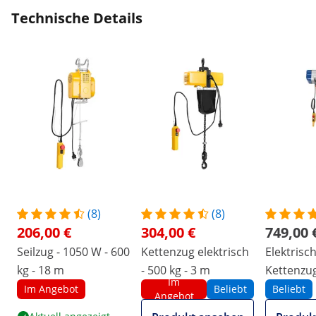
Technische Details
(8)
(8)
206,00 €
304,00 €
749,00 
Seilzug - 1050 W - 600
Kettenzug elektrisch
Elektrisc
kg - 18 m
- 500 kg - 3 m
Kettenzug
Im
6 m
Im Angebot
Beliebt
Beliebt
Angebot