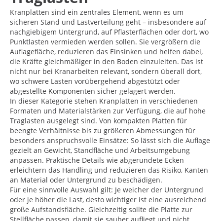
Kranplatten sind ein zentrales Element, wenn es um
sicheren Stand und Lastverteilung geht – insbesondere auf
nachgiebigem Untergrund, auf Pflasterflächen oder dort, wo
Punktlasten vermieden werden sollen. Sie vergrößern die
Auflagefläche, reduzieren das Einsinken und helfen dabei,
die Kräfte gleichmäßiger in den Boden einzuleiten. Das ist
nicht nur bei Kranarbeiten relevant, sondern überall dort,
wo schwere Lasten vorübergehend abgestützt oder
abgestellte Komponenten sicher gelagert werden.
In dieser Kategorie stehen Kranplatten in verschiedenen
Formaten und Materialstärken zur Verfügung, die auf hohe
Traglasten ausgelegt sind. Von kompakten Platten für
beengte Verhältnisse bis zu größeren Abmessungen für
besonders anspruchsvolle Einsätze: So lässt sich die Auflage
gezielt an Gewicht, Standfläche und Arbeitsumgebung
anpassen. Praktische Details wie abgerundete Ecken
erleichtern das Handling und reduzieren das Risiko, Kanten
an Material oder Untergrund zu beschädigen.
Für eine sinnvolle Auswahl gilt: Je weicher der Untergrund
oder je höher die Last, desto wichtiger ist eine ausreichend
große Aufstandsfläche. Gleichzeitig sollte die Platte zur
Stellfläche passen, damit sie sauber aufliegt und nicht