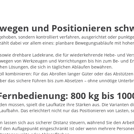
ewegen und Positionieren sch
ngehoben, sondern kontrolliert verfahren, ausgerichtet oder punkt
zählt dabei vor allem eines: planbare Bewegungsabläufe mit hoher 
zen sowie drehbare Ladekrane, die für wiederkehrende Hebe- und 
egen von Werkzeugen und Vorrichtungen bis hin zum Be- und Ent
en Lösungen, die sich in täglichen Abläufen bewähren.
voll kombinieren: Für das Abrollen langer Güter oder das Abstüt
er das sichere Führen bis zum Absetzen – ohne unnötige Unterb
Fernbedienung: 800 kg bis 100
müssen, spielt die Laufkatze ihre Stärken aus. Die Varianten dies
Laufbahn. Das erleichtert nicht nur das Positionieren von Lasten,
en lassen sich aus sicherer Distanz steuern, während Sie den Arbeit
uf den Auflagepunkt eingeschränkt ist oder wenn mehrere Persone