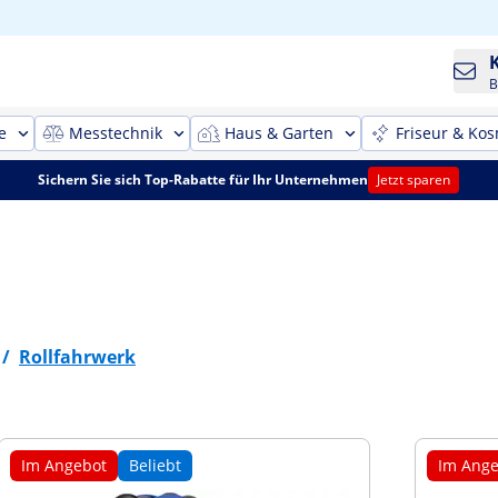
B
e
Messtechnik
Haus & Garten
Friseur & Kos
Sichern Sie sich Top-Rabatte für Ihr Unternehmen
Jetzt sparen
/
Rollfahrwerk
Im Angebot
Beliebt
Im Ange