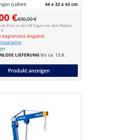
gen (LxBxH)
44 x 32 x 43 cm
00 €
430,00 €
ste Preis in den 30 Tagen vor dem Rabatt
 €
ch begrenztes Angebot
eisgarantie
ger
NLOSE LIEFERUNG
bis ca. 13.8.
Produkt anzeigen