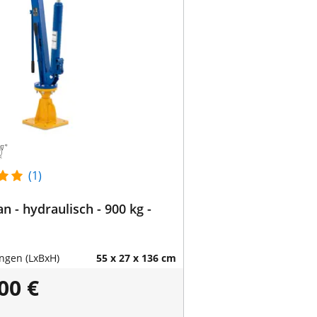
(1)
n - hydraulisch - 900 kg -
gen (LxBxH)
55 x 27 x 136 cm
00 €