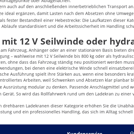
 Montagepunkte oder Ablageflächen.
dern auch auf den anschließenden innerbetrieblichen Transport a
ze ideal ergänzen, damit Lasten nach dem Absetzen ohne Umweg
s fester Bestandteil einer Hebestrecke: Die Laufkatzen dieser Kat
t, Abläufe standardisiert und die Arbeitssicherheit im Handling sch
mit 12 V Seilwinde oder hydra
 am Fahrzeug, Anhänger oder an einer stationären Basis bieten dr
ng – wahlweise mit 12 V Seilwinde bis 800 kg oder als hydraulisc
en, ohne dass das Fahrzeug ständig neu positioniert werden muss
nwendungen, bei denen eine elektrische Winde schnell einsatzbereit
ische Ausführung spielt ihre Stärken aus, wenn eine besonders kra
trolliertes Arbeiten, weil Schwenken und Absetzen klar planbar b
die Ausrüstung modular zu denken. Passende Anschlagmittel und w
erät. So wird das Rollfahrwerk rund um den Ladekran zu einer vie
 den drehbaren Ladekranen dieser Kategorie erhöhen Sie die Unabh
stung und ein professionelles Handling, das sich im Alltag schnell