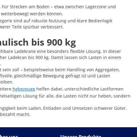
n. Für Strecken am Boden – etwa zwischen Lagerzone und
e weiterbewegt werden können.
egorie sind auf robuste Nutzung und klare Bedienlogik
werer Teile spürbar verbessert.
ulisch bis 900 kg
ehbare Ladekrane eine besonders flexible Lösung. In dieser
her Ladekran bis 900 kg. Damit lassen sich Lasten in einem
.
 sein soll – beispielsweise beim Handling von Aggregaten,
ftvolle, gleichmäßige Bewegung gefragt ist und Lasten
leiben.
eitere
hebezeuge
helfen dabei, unterschiedliche Lastformen
lseitigen Lösung für alle, die Lasten nicht nur heben, sondern
ängigkeit beim Laden, Entladen und Umsetzen schwerer Güter.
 bezahlt macht.