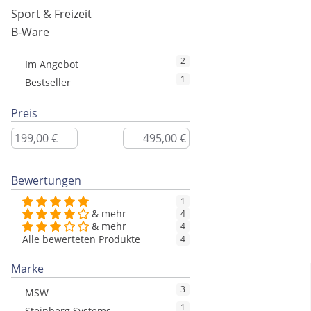
Sport & Freizeit
B-Ware
2
Im Angebot
1
Bestseller
Preis
Bewertungen
1
& mehr
4
& mehr
4
Alle bewerteten Produkte
4
Marke
3
MSW
1
Steinberg Systems