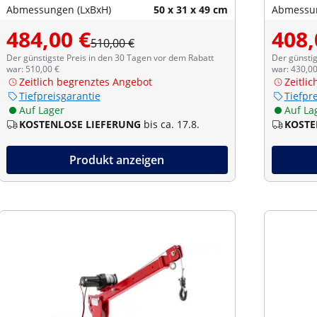
Abmessungen (LxBxH)
50 x 31 x 49 cm
Abmessun
484,00 €
408,
510,00 €
Der günstigste Preis in den 30 Tagen vor dem Rabatt
Der günstig
war: 510,00 €
war: 430,00
Zeitlich begrenztes Angebot
Zeitli
Tiefpreisgarantie
Tiefpr
Auf Lager
Auf La
KOSTENLOSE LIEFERUNG
bis ca. 17.8.
KOSTE
Produkt anzeigen