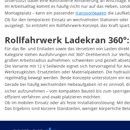
unterstützt dabei eine kontrollierte Annäherung an Anschläge,
Im Arbeitsalltag kommt es häufig nicht nur auf das Heben, son
Montageplatz – kann ein passender
transportwagen
die Laufkat
Ob für den temporären Einsatz an wechselnden Stationen oder al
ausgelegt. So entsteht ein Rollfahrwerk-Konzept, das Kraft spar
Rollfahrwerk Ladekran 360°: 
Für das Be- und Entladen sowie das Versetzen von Lasten direkt
Kategorie stehen Ausführungen mit 360°-Drehbereich zur Verfügu
großen Arbeitsradius aufnehmen, schwenken und gezielt absetz
Die Variante mit 12 V Seilwinde eignet sich hervorragend für A
Werkzeugkisten, Ersatzteilen oder Materialpaketen. Die hydraul
regelmäßig bewegt werden. Beide Konzepte unterstützen ein kon
Gerade bei häufig wechselnden Hebeaufgaben ist es sinnvoll, 
sicher aufzunehmen – vom kompakten Bauteil bis zum sperrigen G
effizient verfahren und exakt platzieren möchten.
Ob im mobilen Einsatz oder als feste Installationslösung: Mit
Das Ergebnis sind kürzere Standzeiten, weniger körperliche Bela