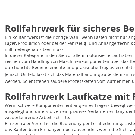
Rollfahrwerk für sicheres B
Ein Rollfahrwerk ist die richtige Wahl, wenn Lasten nicht nur a
Lager, Produktion oder bei der Fahrzeug- und Anhängertechnik 
millimetergenau sitzen muss.
In dieser Kategorie finden Sie vor allem motorisierte Laufkat
reichen vom Handling von Maschinenkomponenten über das Bew
durchdachte Bedienelemente und praxisnahe Traglasten entsteh
Je nach Umfeld lässt sich das Materialhandling außerdem sinn
werden. So entstehen saubere Prozessketten vom Aufnehmen üb
Rollfahrwerk Laufkatze mit 
Wenn schwere Komponenten entlang eines Trägers bewegt werden 
ausgelegt und unterstützen ein präzises Verfahren entlang der 
wiederkehrende Arbeitsschritte.
Ein zentraler Vorteil ist die Bedienung per Fernbedienung: Last
das Bauteil beim Einhängen noch auspendelt, wenn die Sicht a