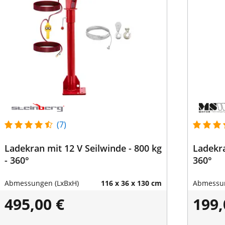
(7)
Ladekran mit 12 V Seilwinde - 800 kg
Ladekra
- 360°
360°
Abmessungen (LxBxH)
116 x 36 x 130 cm
Abmessun
495,00 €
199,