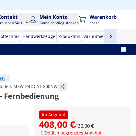
Kontakt
Mein Konto
Warenkorb
rauchen Sie Hilfe?
Anmelden/Registrieren
Kasse
Löttechnik
Handwerkzeuge
Produktion
Vakuumierer
Frequenzu
en
odell:
MSW-PROCAT-800NW
 - Fernbedienung
Im Angebot
408,00 €
430,00 €
Zeitlich begrenztes Angebot