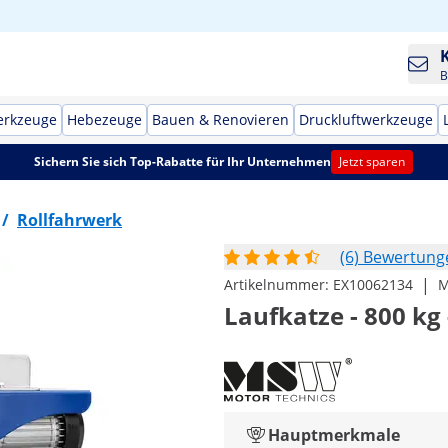
B
erkzeuge
Hebezeuge
Bauen & Renovieren
Druckluftwerkzeuge
Sichern Sie sich Top-Rabatte für Ihr Unternehmen
Jetzt sparen
/
Rollfahrwerk
(6) Bewertung
|
Artikelnummer:
EX10062134
M
Laufkatze - 800 kg
Hauptmerkmale