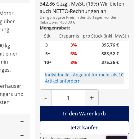
342,86 € zzgl. MwSt. (19%)
Wir bieten
auch NETTO-Rechnungen an.
-Motor
Der günstigste Preis in den 30 Tagen vor dem
ng über
Rabatt war: 430,00 €
Mengenrabatt
nung
Stk.
Ersparnis
pro Stück (inkl. MwSt.)
3+
3%
395,76 €
00 kg
it einer
5+
6%
383,52 €
/min
10+
8%
375,36 €
nges,
Individuelles Angebot für mehr als 10
Artikel anfordern
agerhäuser,
Menge
angars und
-
+
sten
In den Warenkorb
Jetzt kaufen
NEU: Unternehmen können