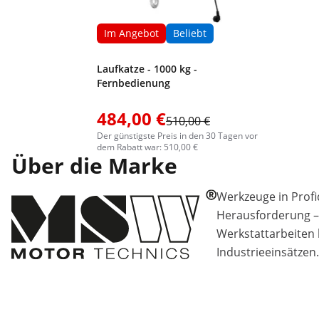
Im Angebot
Beliebt
Laufkatze - 1000 kg -
Fernbedienung
484,00 €
510,00 €
Der günstigste Preis in den 30 Tagen vor
dem Rabatt war: 510,00 €
Über die Marke
Werkzeuge in Profiq
Herausforderung –
Werkstattarbeiten 
Industrieeinsätzen.