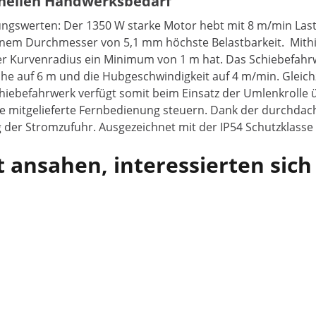
ionellen Handwerksbedarf
tungswerten: Der 1350 W starke Motor hebt mit 8 m/min Last
einem Durchmesser von 5,1 mm höchste Belastbarkeit. Mithil
er Kurvenradius ein Minimum von 1 m hat. Das Schiebefahrw
e auf 6 m und die Hubgeschwindigkeit auf 4 m/min. Gleichze
iebefahrwerk verfügt somit beim Einsatz der Umlenkrolle ü
die mitgelieferte Fernbedienung steuern. Dank der durchdac
er Stromzufuhr. Ausgezeichnet mit der IP54 Schutzklasse i
 ansahen, interessierten sich