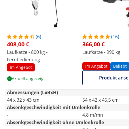
(6)
(16)
408,00 €
366,00 €
Laufkatze - 800 kg -
Laufkatze - 990 kg
Fernbedienung
Im Angebot
Beliebt
Im Angebot
Produkt ans
Aktuell angezeigt
Abmessungen (LxBxH)
44 x 32 x 43 cm
54 x 42 x 45.5 cm
Absenkgeschwindigkeit mit Umlenkrolle
-
4.8 m/mn
Absenkgeschwindigkeit ohne Umlenkrolle