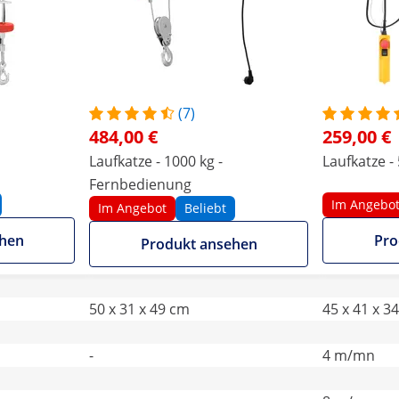
(7)
484,00 €
259,00 €
Laufkatze - 1000 kg -
Laufkatze -
Fernbedienung
Im Angebo
Im Angebot
Beliebt
ehen
Pro
Produkt ansehen
50 x 31 x 49 cm
45 x 41 x 3
-
4 m/mn