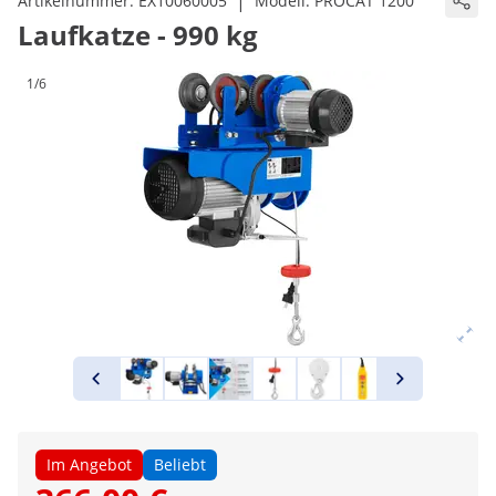
|
Artikelnummer:
EX10060005
Modell:
PROCAT 1200
Laufkatze - 990 kg
1/6
Im Angebot
Beliebt