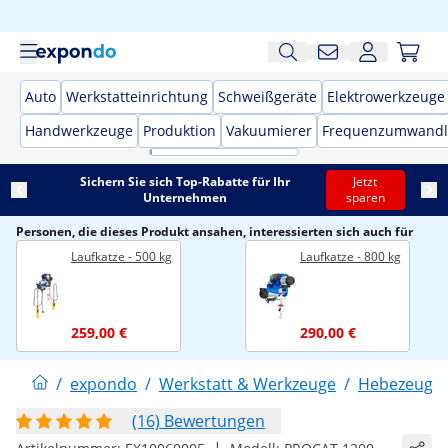
Auto
Werkstatteinrichtung
Schweißgeräte
Elektrowerkzeuge
Handwerkzeuge
Produktion
Vakuumierer
Frequenzumwandl
Sichern Sie sich Top-Rabatte für Ihr
Jetzt
Unternehmen
sparen
Personen, die dieses Produkt ansahen, interessierten sich auch für
Laufkatze - 500 kg
Laufkatze - 800 kg
259,00 €
290,00 €
/
expondo
/
Werkstatt & Werkzeuge
/
Hebezeuge
(16) Bewertungen