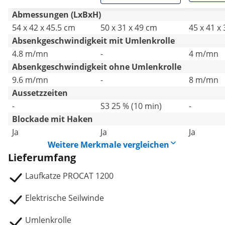
Abmessungen (LxBxH)
54 x 42 x 45.5 cm
50 x 31 x 49 cm
45 x 41 x
Absenkgeschwindigkeit mit Umlenkrolle
4.8 m/mn
-
4 m/mn
Absenkgeschwindigkeit ohne Umlenkrolle
9.6 m/mn
-
8 m/mn
Aussetzzeiten
-
S3 25 % (10 min)
-
Blockade mit Haken
Ja
Ja
Ja
Weitere Merkmale vergleichen
Lieferumfang
Laufkatze PROCAT 1200
Elektrische Seilwinde
Umlenkrolle