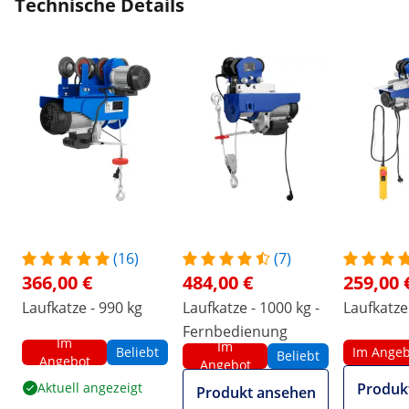
Technische Details
(16)
(7)
366,00 €
484,00 €
259,00 
Laufkatze - 990 kg
Laufkatze - 1000 kg -
Laufkatze
Fernbedienung
Im
Im
Beliebt
Im Angeb
Beliebt
Angebot
Angebot
Aktuell angezeigt
Produk
Produkt ansehen