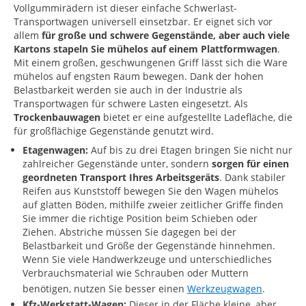
Vollgummirädern ist dieser einfache Schwerlast-
Transportwagen universell einsetzbar. Er eignet sich vor
allem
für große und schwere Gegenstände, aber auch viele
Kartons stapeln Sie mühelos auf einem Plattformwagen
.
Mit einem großen, geschwungenen Griff lässt sich die Ware
mühelos auf engsten Raum bewegen. Dank der hohen
Belastbarkeit werden sie auch in der Industrie als
Transportwagen für schwere Lasten eingesetzt. Als
Trockenbauwagen
bietet er eine aufgestellte Ladefläche, die
für großflächige Gegenstände genutzt wird.
Etagenwagen:
Auf bis zu drei Etagen bringen Sie nicht nur
zahlreicher Gegenstände unter, sondern
sorgen für einen
geordneten Transport Ihres Arbeitsgeräts
. Dank stabiler
Reifen aus Kunststoff bewegen Sie den Wagen mühelos
auf glatten Böden, mithilfe zweier zeitlicher Griffe finden
Sie immer die richtige Position beim Schieben oder
Ziehen. Abstriche müssen Sie dagegen bei der
Belastbarkeit und Größe der Gegenstände hinnehmen.
Wenn Sie viele Handwerkzeuge und unterschiedliches
Verbrauchsmaterial wie Schrauben oder Muttern
benötigen, nutzen Sie besser einen
Werkzeugwagen
.
Kfz-Werkstatt-Wagen:
Dieser in der Fläche kleine, aber