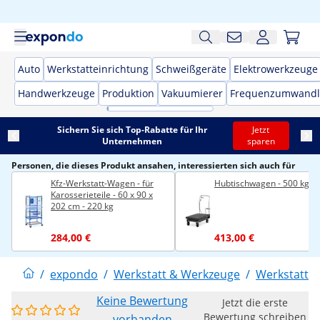
Auto
Werkstatteinrichtung
Schweißgeräte
Elektrowerkzeuge
Handwerkzeuge
Produktion
Vakuumierer
Frequenzumwandl
Sichern Sie sich Top-Rabatte für Ihr
Jetzt
Unternehmen
sparen
Personen, die dieses Produkt ansahen, interessierten sich auch für
Kfz-Werkstatt-Wagen - für
Hubtischwagen - 500 kg
Karosserieteile - 60 x 90 x
202 cm - 220 kg
284,00 €
413,00 €
/
expondo
/
Werkstatt & Werkzeuge
/
Werkstattei
Keine Bewertung
Jetzt die erste
Bewertung schreiben
vorhanden