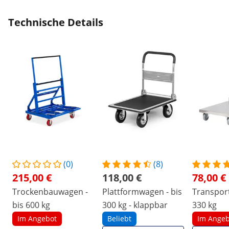
Technische Details
(0)
(8)
215,00 €
118,00 €
78,00 €
Trockenbauwagen -
Plattformwagen - bis
Transport
bis 600 kg
300 kg - klappbar
330 kg
Im Angebot
Beliebt
Im Angeb