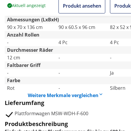
Aktuell angezeigt
Produkt ansehen
Produk
Abmessungen (LxBxH)
90 x 70 x 136 cm
90 x 60.5 x 96 cm
82 x 52 x
Anzahl Rollen
-
4 Pc
4 Pc
Durchmesser Räder
12 cm
-
-
Faltbarer Griff
-
-
Ja
Farbe
Rot
-
Silbern
Weitere Merkmale vergleichen
Lieferumfang
Plattformwagen MSW-WDH-F-600
Produktbeschreibung