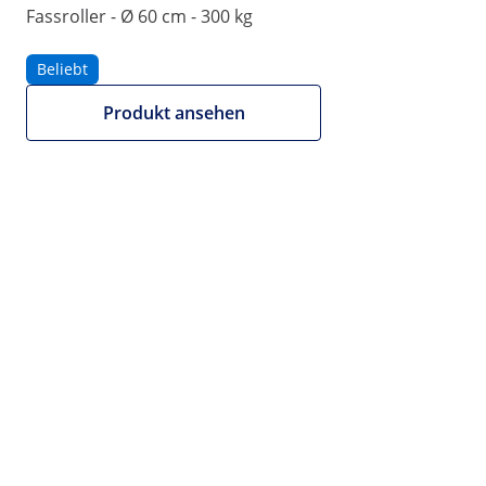
Fassroller - Ø 60 cm - 300 kg
|
Artikelnummer:
EX10062135
Modell:
MSW-WDL-300
Fassroller - 300 kg - Ø 60 cm
Beliebt
1/4
Produkt ansehen
Im Angebot