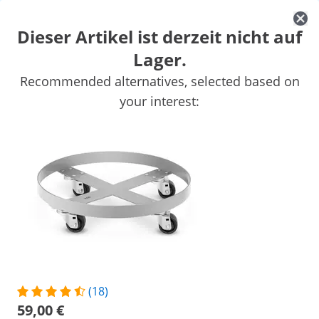
Dieser Artikel ist derzeit nicht auf
Lager.
Auto
Werkstatteinrichtung
Schweißgeräte
Elektrowerkzeuge
Recommended alternatives, selected based on
Handwerkzeuge
Produktion
Vakuumierer
Frequenzumwandl
your interest:
Sichern Sie sich Top-Rabatte für Ihr
Jetzt
Unternehmen
sparen
Personen, die dieses Produkt ansahen, interessierten sich auch für
Kfz-Werkstatt-Wagen - für
Hubtischwagen - 500 kg
Karosserieteile - 60 x 90 x
202 cm - 220 kg
284,00 €
413,00 €
/
expondo
/
Werkstatt & Werkzeuge
/
Werkstattei
(18)
Keine Bewertung
Jetzt die erste
59,00 €
Bewertung schreiben
vorhanden