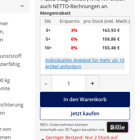
auch NETTO-Rechnungen an.
Mengenrabatt
Stk.
Ersparnis
pro Stück (inkl. MwSt.)
emer
3+
3%
163,93 €
n,
5+
6%
158,86 €
en
10+
8%
155,48 €
Kunststoff
Individuelles Angebot für mehr als 10
zierfähig
Artikel anfordern
Menge
00 kg
-
+
amte
In den Warenkorb
leichterung
ten
Jetzt kaufen
NEU: Unternehmen können
z von
innerhalb von 30 Tagen bezahlen mit
denen
Geringer Bestand: Nur 2 Stück auf