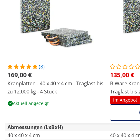
(8)
169,00 €
135,00 €
Kranplatten - 40 x 40 x 4 cm - Traglast bis
B-Ware Kranp
zu 12.000 kg - 4 Stück
Traglast bis 
Im Angebot
Aktuell angezeigt
Abmessungen (LxBxH)
40 x 40 x 4 cm
40 x 40 x 4 