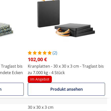
(2)
102,00 €
 Traglast bis
Kranplatten - 30 x 30 x 3 cm - Traglast bis
rundete Ecken
zu 7.000 kg - 4 Stück
Im Angebot
n
Produkt ansehen
30 x 30 x 3 cm