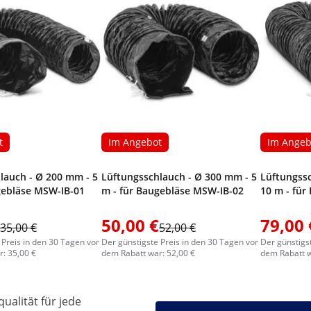
t
Im Angebot
Im Angeb
lauch - Ø 200 mm - 5
Lüftungsschlauch - Ø 300 mm - 5
Lüftungss
gebläse MSW-IB-01
m - für Baugebläse MSW-IB-02
10 m - für
50,00 €
79,00 
35,00 €
52,00 €
 Preis in den 30 Tagen vor
Der günstigste Preis in den 30 Tagen vor
Der günstigs
: 35,00 €
dem Rabatt war: 52,00 €
dem Rabatt w
ualität für jede