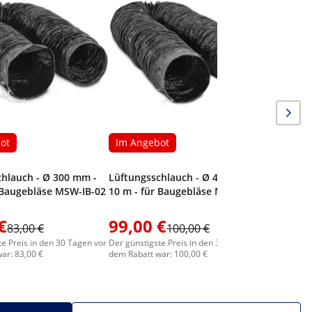
Betonschl
mm
ot
Im Angebot
chlauch - Ø 300 mm -
Lüftungsschlauch - Ø 400 mm -
 Baugebläse MSW-IB-02
10 m - für Baugebläse MSW-IB-03
€
99,00 €
1.044
83,00 €
100,00 €
te Preis in den 30 Tagen vor
Der günstigste Preis in den 30 Tagen vor
Der günstig
ar: 83,00 €
dem Rabatt war: 100,00 €
dem Rabatt