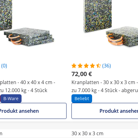
(0)
(36)
72,00 €
latten - 40 x 40 x 4 cm -
Kranplatten - 30 x 30 x 3 cm -
zu 12.000 kg - 4 Stück
zu 7.000 kg - 4 Stück - abge
B-Ware
Beliebt
Produkt ansehen
Produkt ansehe
cm
30 x 30 x 3 cm