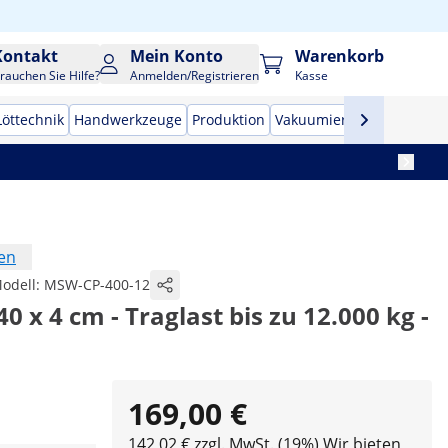
Kontakt
Mein Konto
Warenkorb
rauchen Sie Hilfe?
Anmelden/Registrieren
Kasse
Löttechnik
Handwerkzeuge
Produktion
Vakuumierer
Frequenzu
en
odell:
MSW-CP-400-12
40 x 4 cm - Traglast bis zu 12.000 kg -
169,00 €
142,02 € zzgl. MwSt. (19%)
Wir bieten