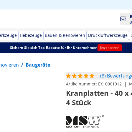
B
erkzeuge
Hebezeuge
Bauen & Renovieren
Druckluftwerkzeuge
Sichern Sie sich Top-Rabatte für Ihr Unternehmen
Jetzt sparen
novieren
/
Baugeräte
(8) Bewertung
|
Artikelnummer:
EX10061912
M
Kranplatten - 40 x 
4 Stück