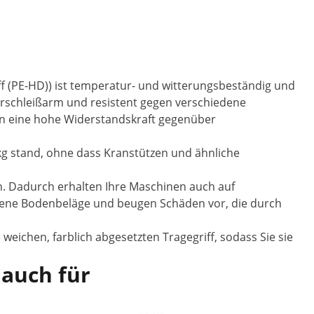
ff (PE-HD)) ist temperatur- und witterungsbeständig und
verschleißarm und resistent gegen verschiedene
tten eine hohe Widerstandskraft gegenüber
kg stand, ohne dass Kranstützen und ähnliche
n. Dadurch erhalten Ihre Maschinen auch auf
dene Bodenbeläge und beugen Schäden vor, die durch
eichen, farblich abgesetzten Tragegriff, sodass Sie sie
 auch für
Im Ang