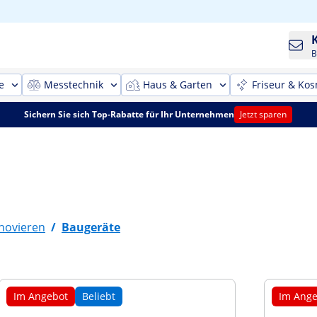
B
e
Messtechnik
Haus & Garten
Friseur & Kos
Sichern Sie sich Top-Rabatte für Ihr Unternehmen
Jetzt sparen
novieren
/
Baugeräte
Im Angebot
Beliebt
Im Ange