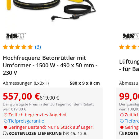
(3)
Hochfrequenz Betonrüttler mit
Lüftun
Umformer - 1500 W - 490 x 50 mm -
- für B
230 V
Abmessungen (LxBxH)
580 x 9 x 8 cm
Abmessun
557,00 €
99,0
619,00 €
Der günstigste Preis in den 30 Tagen vor dem Rabatt
Der günstig
war: 619,00 €
war: 100,00
Zeitlich begrenztes Angebot
Zeitli
Tiefpreisgarantie
Tiefpr
Geringer Bestand: Nur 6 Stück auf Lager.
Gering
KOSTENLOSE LIEFERUNG
bis ca. 13.8.
KOSTE