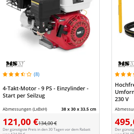
(8)
Hochfr
4-Takt-Motor - 9 PS - Einzylinder -
Umform
Start per Seilzug
230 V
Abmessungen (LxBxH)
38 x 30 x 33.5 cm
Abmessun
121,00 €
495,
134,00 €
Der günstigste Preis in den 30 Tagen vor dem Rabatt
Der günstig