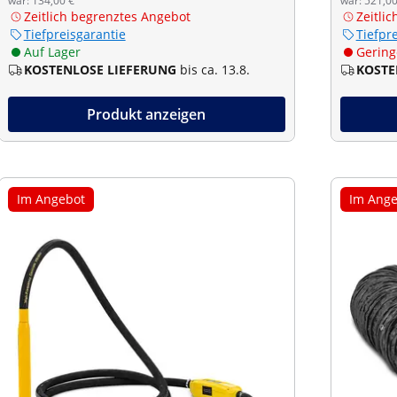
war: 134,00 €
war: 521,00
Zeitlich begrenztes Angebot
Zeitli
Tiefpreisgarantie
Tiefpr
Auf Lager
Gering
KOSTENLOSE LIEFERUNG
bis ca. 13.8.
KOSTE
Produkt anzeigen
Im Angebot
Im Ange