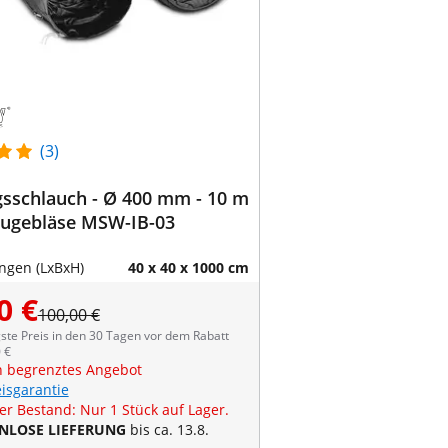
(3)
gsschlauch - Ø 400 mm - 10 m
augebläse MSW-IB-03
gen (LxBxH)
40 x 40 x 1000 cm
0 €
100,00 €
ste Preis in den 30 Tagen vor dem Rabatt
 €
ch begrenztes Angebot
eisgarantie
er Bestand: Nur 1 Stück auf Lager.
NLOSE LIEFERUNG
bis ca. 13.8.