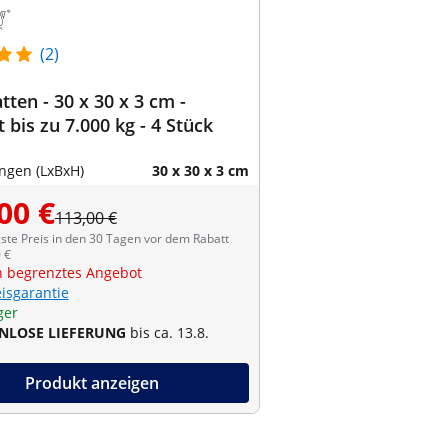
(2)
tten - 30 x 30 x 3 cm -
t bis zu 7.000 kg - 4 Stück
gen (LxBxH)
30 x 30 x 3 cm
00 €
113,00 €
ste Preis in den 30 Tagen vor dem Rabatt
 €
ch begrenztes Angebot
eisgarantie
ger
NLOSE LIEFERUNG
bis ca. 13.8.
Produkt anzeigen