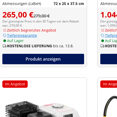
Abmessungen (LxBxH)
72 x 25 x 37.5 cm
Abmessun
265,00 €
1.04
279,00 €
Der günstigste Preis in den 30 Tagen vor dem Rabatt
Der günstig
war: 279,00 €
war: 1.099,
Zeitlich begrenztes Angebot
Zeitli
Tiefpreisgarantie
Tiefpr
Auf Lager
Auf La
KOSTENLOSE LIEFERUNG
bis ca. 13.8.
KOSTE
Produkt anzeigen
Im Angebot
Im Ange