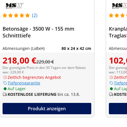
(2)
Betonsäge - 3500 W - 155 mm
Kranpla
Schnitttiefe
Traglas
Abmessungen (LxBxH)
80 x 24 x 42 cm
Abmessun
218,00 €
102,
229,00 €
Der günstigste Preis in den 30 Tagen vor dem Rabatt
Der günstig
war: 229,00 €
war: 113,00
Zeitlich begrenztes Angebot
Zeitli
Tiefpreisgarantie
Tiefpr
Auf Lager
Auf La
KOSTENLOSE LIEFERUNG
bis ca. 13.8.
KOSTE
Produkt anzeigen