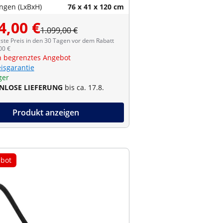
gen (LxBxH)
76 x 41 x 120 cm
4,00 €
1.099,00 €
ste Preis in den 30 Tagen vor dem Rabatt
00 €
ch begrenztes Angebot
eisgarantie
ger
NLOSE LIEFERUNG
bis ca. 17.8.
Produkt anzeigen
bot