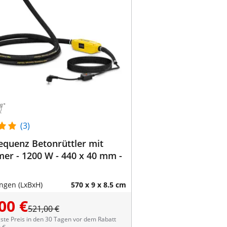
(3)
equenz Betonrüttler mit
er - 1200 W - 440 x 40 mm -
gen (LxBxH)
570 x 9 x 8.5 cm
00 €
521,00 €
ste Preis in den 30 Tagen vor dem Rabatt