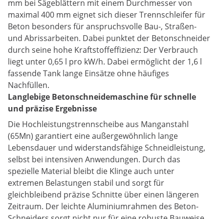
mm bei Sägeblättern mit einem Durchmesser von
maximal 400 mm eignet sich dieser Trennschleifer für
Beton besonders für anspruchsvolle Bau-, Straßen-
und Abrissarbeiten. Dabei punktet der Betonschneider
durch seine hohe Kraftstoffeffizienz: Der Verbrauch
liegt unter 0,65 l pro kW/h. Dabei ermöglicht der 1,6 l
fassende Tank lange Einsätze ohne häufiges
Nachfüllen.
Langlebige Betonschneidemaschine für schnelle
und präzise Ergebnisse
Die Hochleistungstrennscheibe aus Manganstahl
(65Mn) garantiert eine außergewöhnlich lange
Lebensdauer und widerstandsfähige Schneidleistung,
selbst bei intensiven Anwendungen. Durch das
spezielle Material bleibt die Klinge auch unter
extremen Belastungen stabil und sorgt für
gleichbleibend präzise Schnitte über einen längeren
Zeitraum. Der leichte Aluminiumrahmen des Beton-
Schneiders sorgt nicht nur für eine robuste Bauweise,