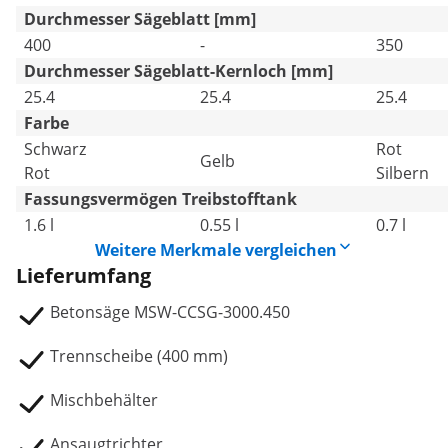
Durchmesser Sägeblatt [mm]
400
-
350
Durchmesser Sägeblatt-Kernloch [mm]
25.4
25.4
25.4
Farbe
Schwarz
Rot
Gelb
Rot
Silbern
Fassungsvermögen Treibstofftank
1.6 l
0.55 l
0.7 l
Weitere Merkmale vergleichen
Lieferumfang
Betonsäge MSW-CCSG-3000.450
Trennscheibe (400 mm)
Mischbehälter
Ansaugtrichter