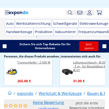
Auto
Werkstatteinrichtung
Schweißgeräte
Elektrowerkzeuge
Handwerkzeuge
Produktion
Vakuumierer
Frequenzumwandl
Sichern Sie sich Top-Rabatte für Ihr
Jetzt
Unternehmen
sparen
Personen, die dieses Produkt ansahen, interessierten sich auch für
Trennschleifer - 2.500 W
Lüftungsschlauch - Ø 200
- 5 m - für Baugebläse MS
IB-01
265,00 €
31,00 €
/
expondo
/
Werkstatt & Werkzeuge
/
Bauen & Re
Keine Bewertung
Jetzt die erste
Bewertung schreiben
vorhanden