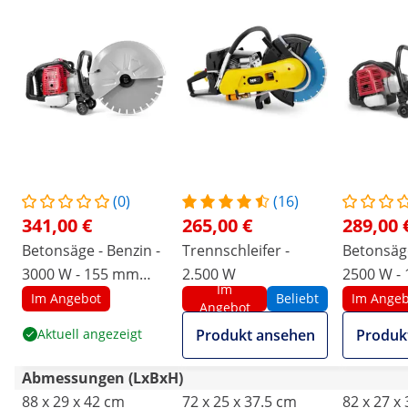
(0)
(16)
341,00 €
265,00 €
289,00 
Betonsäge - Benzin -
Trennschleifer -
Betonsäge
3000 W - 155 mm
2.500 W
2500 W -
Im
Schnitttiefe
Schnitttie
Im Angebot
Beliebt
Im Angeb
Angebot
Aktuell angezeigt
Produkt ansehen
Produk
Abmessungen (LxBxH)
88 x 29 x 42 cm
72 x 25 x 37.5 cm
82 x 27 x