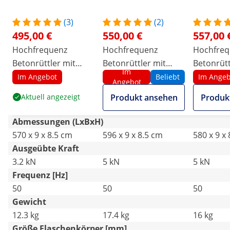
(3)
(2)
495,00 €
550,00 €
557,00 
Hochfrequenz
Hochfrequenz
Hochfreq
Betonrüttler mit
Betonrüttler mit
Betonrütt
Im
Umformer - 1200 W -
Umformer - 1500 W -
Umformer
Im Angebot
Beliebt
Im Angeb
Angebot
440 x 40 mm - 230 V
490 x 50 mm - 230 V
490 x 50 
Aktuell angezeigt
Produkt ansehen
Produk
Abmessungen (LxBxH)
570 x 9 x 8.5 cm
596 x 9 x 8.5 cm
580 x 9 x
Ausgeübte Kraft
3.2 kN
5 kN
5 kN
Frequenz [Hz]
50
50
50
Gewicht
12.3 kg
17.4 kg
16 kg
Größe Flaschenkörper [mm]