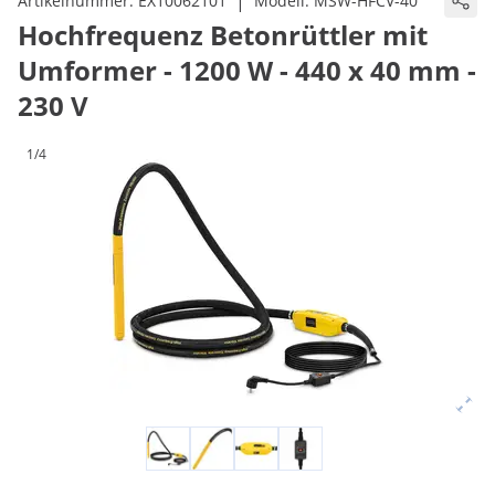
|
Artikelnummer:
EX10062101
Modell:
MSW-HFCV-40
Hochfrequenz Betonrüttler mit
Umformer - 1200 W - 440 x 40 mm -
230 V
1/4