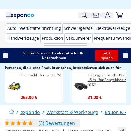
Auto
Werkstatteinrichtung
Schweißgeräte
Elektrowerkzeuge
Handwerkzeuge
Produktion
Vakuumierer
Frequenzumwandl
Sichern Sie sich Top-Rabatte für Ihr
Jetzt
Unternehmen
sparen
Personen, die dieses Produkt ansahen, interessierten sich auch für
Trennschleifer - 2.500 W
Lüftungsschlauch - Ø 200
- 5 m - für Baugebläse MS
IB-01
265,00 €
31,00 €
/
expondo
/
Werkstatt & Werkzeuge
/
Bauen & Re
(3) Bewertungen