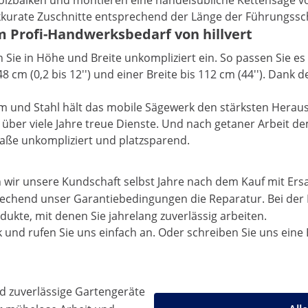
alken und montieren eine handelsübliche Kettensäge von 30
kkurate Zuschnitte entsprechend der Länge der Führungssch
 Profi-Handwerksbedarf von hillvert
n Sie in Höhe und Breite unkompliziert ein. So passen Sie 
8 cm (0,2 bis 12'') und einer Breite bis 112 cm (44''). Dank 
um und Stahl hält das mobile Sägewerk den stärksten Herau
über viele Jahre treue Dienste. Und nach getaner Arbeit d
aße unkompliziert und platzsparend.
 wir unsere Kundschaft selbst Jahre nach dem Kauf mit Ers
prechend unser
Garantiebedingungen
die Reparatur. Bei de
odukte, mit denen Sie jahrelang zuverlässig arbeiten.
 und rufen Sie uns einfach an. Oder schreiben Sie uns eine 
d zuverlässige Gartengeräte