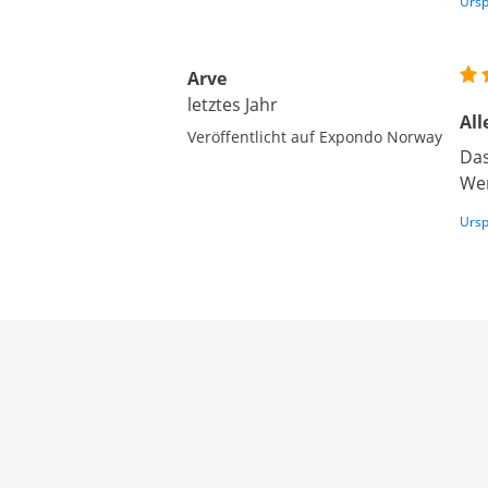
Ursp
Arve
letztes Jahr
All
Veröffentlicht auf Expondo Norway
Das
Wer
Ursp