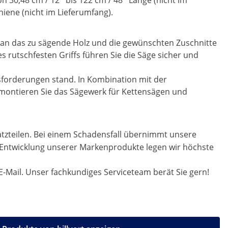
,48 cm / 12'' bis 122 cm / 48'' Länge (nicht im
iene (nicht im Lieferumfang).
es an das zu sägende Holz und die gewünschten Zuschnitte
des rutschfesten Griffs führen Sie die Säge sicher und
sforderungen stand. In Kombination mit der
emontieren Sie das Sägewerk für Kettensägen und
atzteilen. Bei einem Schadensfall übernimmt unsere
r Entwicklung unserer Markenprodukte legen wir höchste
E-Mail. Unser fachkundiges Serviceteam berät Sie gern!