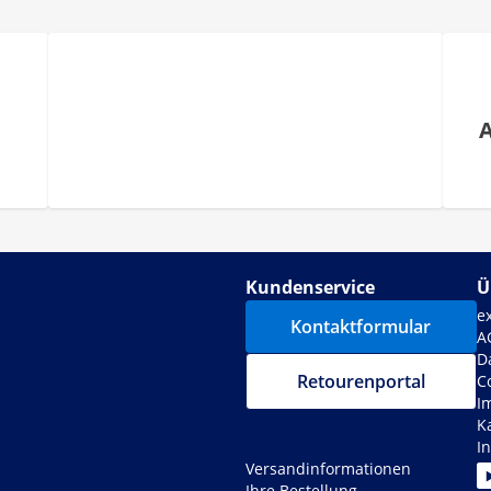
Kundenservice
Ü
e
Kontaktformular
A
D
Retourenportal
C
I
K
I
Versandinformationen
Ihre Bestellung