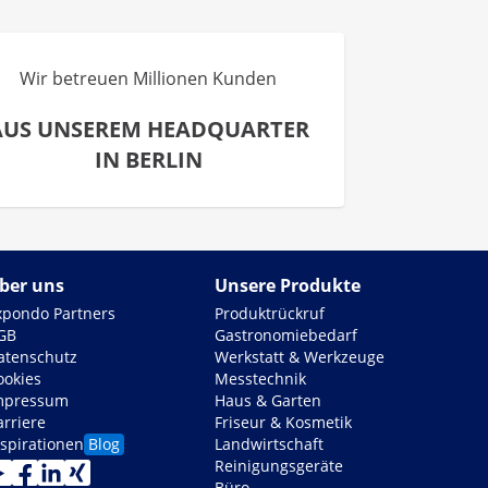
Wir betreuen Millionen Kunden
AUS UNSEREM HEADQUARTER
IN BERLIN
ber uns
Unsere Produkte
xpondo Partners
Produktrückruf
GB
Gastronomiebedarf
atenschutz
Werkstatt & Werkzeuge
ookies
Messtechnik
mpressum
Haus & Garten
arriere
Friseur & Kosmetik
nspirationen
Blog
Landwirtschaft
Reinigungsgeräte
Büro