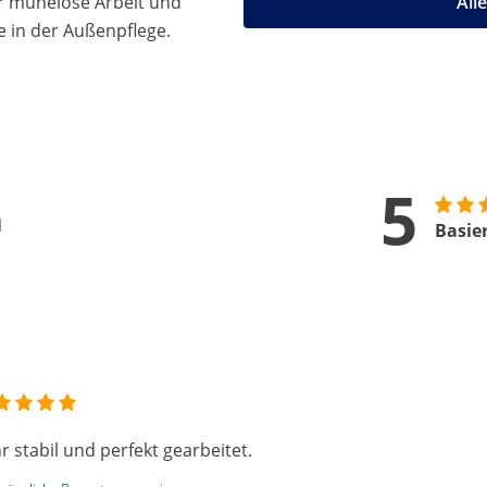
r mühelose Arbeit und
All
e in der Außenpflege.
5
n
Basie
r stabil und perfekt gearbeitet.