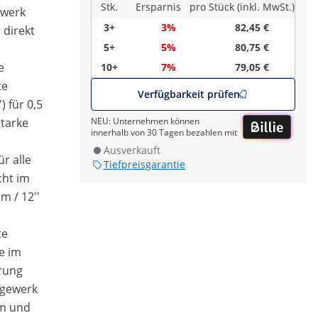
Stk.
Ersparnis
pro Stück (inkl. MwSt.)
ewerk
3+
3%
82,45 €
 direkt
5+
5%
80,75 €
e
10+
7%
79,05 €
te
Verfügbarkeit prüfen
) für 0,5
starke
NEU: Unternehmen können
innerhalb von 30 Tagen bezahlen mit
Ausverkauft
ür alle
Tiefpreisgarantie
cht im
m / 12''
te
e im
rung
ägewerk
em und