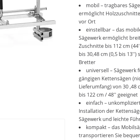
mobil – tragbares Säg
ermöglicht Holzzuschnitte
vor Ort
einstellbar – das mobil
Sägewerk ermöglicht brei
Zuschnitte bis 112 cm (44''
bis 30,48 cm (0,5 bis 13'') 
Bretter
universell – Sägewerk f
gängigen Kettensägen (ni
Lieferumfang) von 30 ,48 c
bis 122 cm / 48'' geeignet
einfach – unkomplizier
Installation der Kettensäg
Sägewerk und leichte Füh
kompakt – das Mobils
transportieren Sie bequ