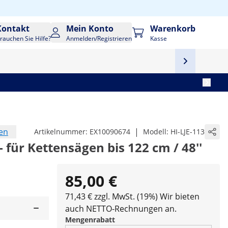
Kontakt
Mein Konto
Warenkorb
rauchen Sie Hilfe?
Anmelden/Registrieren
Kasse
en
|
Artikelnummer:
EX10090674
Modell:
HI-LJE-113
 für Kettensägen bis 122 cm / 48''
85,00 €
71,43 € zzgl. MwSt. (19%)
Wir bieten
auch NETTO-Rechnungen an.
Mengenrabatt