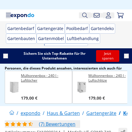
Gartenbedarf
Gartengeräte
Poolbedarf
Gartendeko
Gartenbauten
Gartenmöbel
Luftbehandlung
Sichern Sie sich Top-Rabatte für Ihr
Jetzt
Unternehmen
sparen
Personen, die dieses Produkt ansahen, interessierten sich auch für
Mülltonnenbox - 240 l -
Mülltonnenbox - 240 l -
Luftlöcher
Luftschlitze
179,00 €
179,00 €
/
expondo
/
Haus & Garten
/
Gartengeräte
/
Kom
(7) Bewertungen