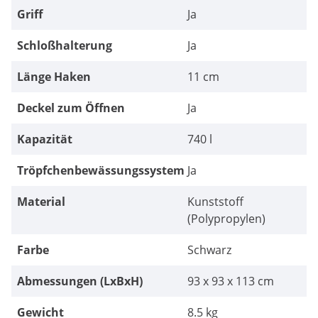
Griff
Ja
Schloßhalterung
Ja
Länge Haken
11 cm
Deckel zum Öffnen
Ja
Kapazität
740 l
Tröpfchenbewässungssystem
Ja
Material
Kunststoff
(Polypropylen)
Farbe
Schwarz
Abmessungen (LxBxH)
93 x 93 x 113 cm
Gewicht
8.5 kg