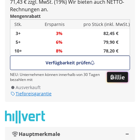
71,43 € zzgl. MwSt. (19%)
Wir bieten auch NETTO-
Rechnungen an.
Mengenrabatt
Stk.
Ersparnis
pro Stück (inkl. MwSt.)
3+
3%
82,45 €
5+
6%
79,90 €
10+
8%
78,20 €
Verfügbarkeit prüfen
NEU: Unternehmen können innerhalb von 30 Tagen
bezahlen mit
Ausverkauft
Tiefpreisgarantie
Hauptmerkmale