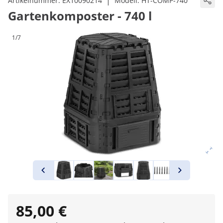
|
Artikelnummer:
EX10090214
Modell:
HT-COMP-740
Gartenkomposter - 740 l
1/7
85,00 €