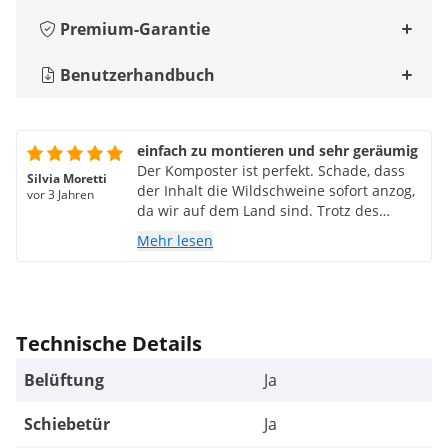
Premium-Garantie
Benutzerhandbuch
einfach zu montieren und sehr geräumig
Der Komposter ist perfekt. Schade, dass
Silvia Moretti
der Inhalt die Wildschweine sofort anzog,
vor 3 Jahren
da wir auf dem Land sind. Trotz des
Angriffs der Wildschweine konnten wir
Mehr lesen
den Komposter wieder zusammenbauen
und einen Zaun aus elektrogeschweißtem
Maschendraht um ihn herum bauen. Er
ist jetzt in Sicherheit.
Technische Details
Belüftung
Ja
Schiebetür
Ja