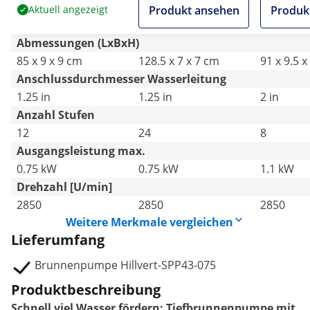
/ 91 m Förderhöhe -
/ 85 m Förderhöhe -
Kabel / 5
Aktuell angezeigt
Produkt ansehen
Produk
Edelstahl
Edelstahl
Förderhö
Edelstahl
Abmessungen (LxBxH)
85 x 9 x 9 cm
128.5 x 7 x 7 cm
91 x 9.5 x
Anschlussdurchmesser Wasserleitung
1.25 in
1.25 in
2 in
Anzahl Stufen
12
24
8
Ausgangsleistung max.
0.75 kW
0.75 kW
1.1 kW
Drehzahl [U/min]
2850
2850
2850
Weitere Merkmale vergleichen
Lieferumfang
Brunnenpumpe Hillvert-SPP43-075
Produktbeschreibung
Schnell viel Wasser fördern: Tiefbrunnenpumpe mit