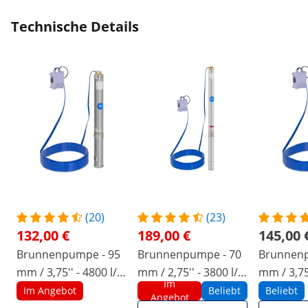
Technische Details
(20)
(23)
132,00 €
189,00 €
145,00 
Brunnenpumpe - 95
Brunnenpumpe - 70
Brunnenp
mm / 3,75'' - 4800 l/h
mm / 2,75'' - 3800 l/h
mm / 3,75
Im
- 750 W - 20 m Kabel
- 750 W - 50 m Kabel
l/h - 110
Im Angebot
Beliebt
Beliebt
Angebot