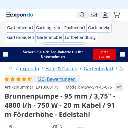
Gartenbedarf
Gartengeräte
Poolbedarf
Gartendeko
Gartenbauten
Gartenmöbel
Luftbehandlung
Sichern Sie sich Top-Rabatte für Ihr
Jetzt
Unternehmen
sparen
/
expondo
/
Haus & Garten
/
Gartenbedarf
/
Gar
(20) Bewertungen
|
Artikelnummer:
EX10060179
Modell:
MSW-SPP43-075
Brunnenpumpe - 95 mm / 3,75'' -
4800 l/h - 750 W - 20 m Kabel / 91
m Förderhöhe - Edelstahl
1/5