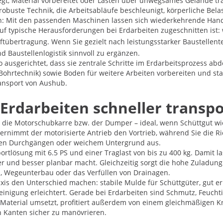
egt, Material vorbereitet oder Lasten über unwegsames Gelände tr
ie robuste Technik, die Arbeitsabläufe beschleunigt, körperliche B
: Mit den passenden Maschinen lassen sich wiederkehrende Handgr
 auf typische Herausforderungen bei Erdarbeiten zugeschnitten ist
ftübertragung. Wenn Sie gezielt nach leistungsstarker Baustellente
Baustellenlogistik sinnvoll zu ergänzen.
so ausgerichtet, dass sie zentrale Schritte im Erdarbeitsprozess ab
Bohrtechnik) sowie Boden für weitere Arbeiten vorbereiten und sta
ansport von Aushub.
rdarbeiten schneller transpo
st die Motorschubkarre bzw. der Dumper – ideal, wenn Schüttgut wi
rnimmt der motorisierte Antrieb den Vortrieb, während Sie die Ri
engen Durchgängen oder weichem Untergrund aus.
sportlösung mit 6.5 PS und einer Traglast von bis zu 400 kg. Dami
er und besser planbar macht. Gleichzeitig sorgt die hohe Zuladung 
 Wegeunterbau oder das Verfüllen von Drainagen.
 Praxis den Unterschied machen: stabile Mulde für Schüttgüter, gu
inigung erleichtert. Gerade bei Erdarbeiten sind Schmutz, Feucht
g Material umsetzt, profitiert außerdem von einem gleichmäßigen Kr
 Kanten sicher zu manövrieren.