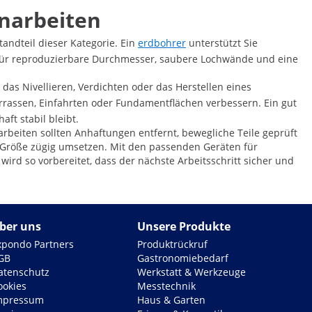
narbeiten
andteil dieser Kategorie. Ein
erdbohrer
unterstützt Sie
 für reproduzierbare Durchmesser, saubere Lochwände und eine
das Nivellieren, Verdichten oder das Herstellen eines
rrassen, Einfahrten oder Fundamentflächen verbessern. Ein gut
ft stabil bleibt.
darbeiten sollten Anhaftungen entfernt, bewegliche Teile geprüft
r Größe zügig umsetzen. Mit den passenden Geräten für
wird so vorbereitet, dass der nächste Arbeitsschritt sicher und
ber uns
Unsere Produkte
xpondo Partners
Produktrückruf
GB
Gastronomiebedarf
atenschutz
Werkstatt & Werkzeuge
ookies
Messtechnik
mpressum
Haus & Garten