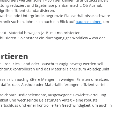
ansportiert werden sollen – von der kleinen Grundstücksarbeit
elastung reduziert und Ergebnisse planbar macht. Ob Aushub,
iffe effizient standardisieren.
: wechselnde Untergründe, begrenzte Platzverhältnisse, schwere
chnik suchen, lohnt sich auch ein Blick auf
baumaschinen
, um
deckt: Material bewegen (z. B. mit motorisierten
bilisieren. So entsteht ein durchgängiger Workflow – von der
rtieren
e Erde, Kies, Sand oder Bauschutt zügig bewegt werden soll.
chtung kontrollieren und das Material sicher zum Abladepunkt
t lassen sich auch größere Mengen in wenigen Fahrten umsetzen,
dafür, dass Aushub oder Materiallieferungen effizient verteilt
t erreichbare Bedienelemente, ausgewogene Gewichtsverteilung
igkeit und wechselnde Belastungen Alltag – eine robuste
aftschluss und einer kontrollierten Geschwindigkeit, um auch in