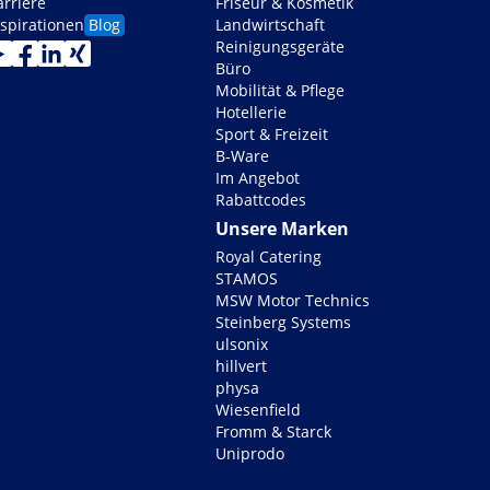
arriere
Friseur & Kosmetik
nspirationen
Blog
Landwirtschaft
Reinigungsgeräte
Büro
Mobilität & Pflege
Hotellerie
Sport & Freizeit
B-Ware
Im Angebot
Rabattcodes
Unsere Marken
Royal Catering
STAMOS
MSW Motor Technics
Steinberg Systems
ulsonix
hillvert
physa
Wiesenfield
Fromm & Starck
Uniprodo