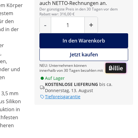
auch NETTO-Rechnungen an.
nem Körper
Der günstigste Preis in den 30 Tagen vor dem
festem
Rabatt war: 316,00 €
Menge
ür den
-
+
d in der
In den Warenkorb
er
,
Jetzt kaufen
gen,
NEU: Unternehmen können
nder und
innerhalb von 30 Tagen bezahlen mit
en
Auf Lager
KOSTENLOSE LIEFERUNG
bis ca.
Donnerstag, 13. August
x 3,5 mm
Tiefpreisgarantie
s Silikon
uktion in
chfesten
cheren