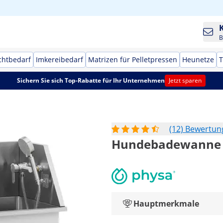
B
chtbedarf
Imkereibedarf
Matrizen für Pelletpressen
Heunetze
T
Sichern Sie sich Top-Rabatte für Ihr Unternehmen
Jetzt sparen
(12) Bewertu
Hundebadewanne - E
Hauptmerkmale