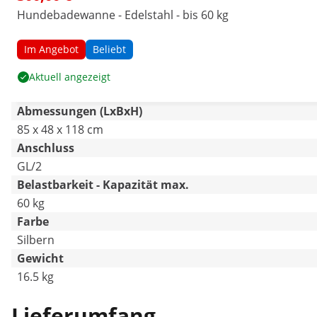
Hundebadewanne - Edelstahl - bis 60 kg
Im Angebot
Beliebt
Aktuell angezeigt
Abmessungen (LxBxH)
85 x 48 x 118 cm
Anschluss
GL/2
Belastbarkeit - Kapazität max.
60 kg
Farbe
Silbern
Gewicht
16.5 kg
Lieferumfang