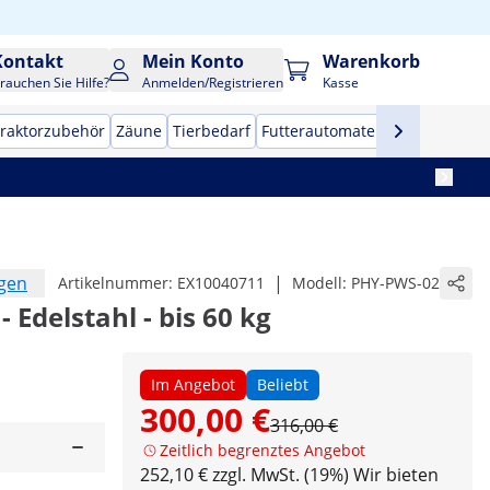
Kontakt
Mein Konto
Warenkorb
rauchen Sie Hilfe?
Anmelden/Registrieren
Kasse
raktorzubehör
Zäune
Tierbedarf
Futterautomaten
Anhängerne
ngen
|
Artikelnummer:
EX10040711
Modell:
PHY-PWS-02
delstahl - bis 60 kg
Im Angebot
Beliebt
300,00 €
316,00 €
Zeitlich begrenztes Angebot
252,10 € zzgl. MwSt. (19%)
Wir bieten