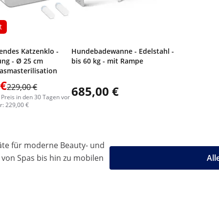
t
gendes Katzenklo -
Hundebadewanne - Edelstahl -
ng - Ø 25 cm
bis 60 kg - mit Rampe
asmasterilisation
 €
229,00 €
685,00 €
 Preis in den 30 Tagen vor
: 229,00 €
äte für moderne Beauty- und
 von Spas bis hin zu mobilen
All