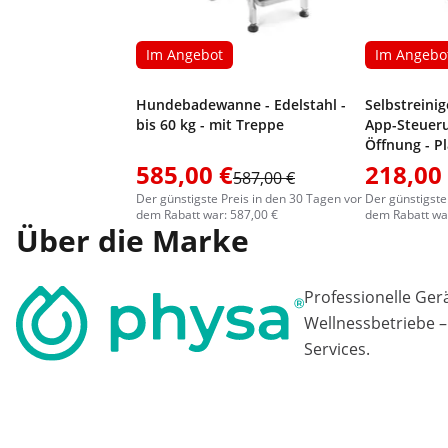
Im Angebot
Im Angebo
Hundebadewanne - Edelstahl -
Selbstreini
bis 60 kg - mit Treppe
App-Steueru
Öffnung - Pl
585,00 €
218,00
587,00 €
Der günstigste Preis in den 30 Tagen vor
Der günstigste
dem Rabatt war: 587,00 €
dem Rabatt war
Über die Marke
Professionelle Ger
Wellnessbetriebe –
Services.