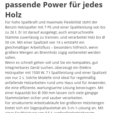
passende Power für jedes
Holz
Für hohe Spaltkraft und maximale Flexibilität steht der
Benzin Holzspalter mit 7 PS und einer Spaltleistung von bis
zu 26 t. Er ist darauf ausgelegt, auch anspruchsvolle
Stämme zuverlässig zu trennen, und verarbeitet Holz bis Ø
50 cm. Mit einer Spaltzeit von 14 s entsteht ein
gleichmäßiger Arbeitsfluss – besonders hilfreich, wenn
größere Mengen an Brennholz zügig vorbereitet werden
sollen.
Wenn es schnell gehen soll und Sie ein kompaktes, gut
integrierbares Gerät suchen, überzeugt ein Elektro
Holzspalter mit 1500 W, 7 t Spaltleistung und einer Spaltzeit
von nur 2 s. Solche Modelle sind ideal für regelmäßig
anfallende Holzarbeiten rund ums Haus und für Anwender,
die eine effiziente, wartungsarme Lösung bevorzugen. Mit
einer Kapazität bis Ø 300 mm lassen sich viele gängige
Stammstärken sicher und sauber verarbeiten.
Für strukturierte Arbeitsabläufe bei größeren Holzmengen
bietet sich ein Sägespaltautomat als 3-in-1-Lösung an. Mit
einer Spaltleistung von 9,5 t, zapfwellenbetriebenem