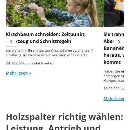
Kirschbaum schneiden: Zeitpunkt,
Sie trennen
Werkzeug und Schnittregeln
Aber was m
Bananensch
Sie planen, in Ihrem Garten Kirschbäume zu pflanzen?
heraus, wa
Großartig! Im diesem Artikel verraten wir Ihnen die…
kommt
28.02.2024 von
Rafał Predko
Haben Sie einen
Mehr lesen
entsorgen Sie o
Komposthaufen
16.02.2024 von
Mehr lesen
Holzspalter richtig wählen:
Leistung, Antrieb und