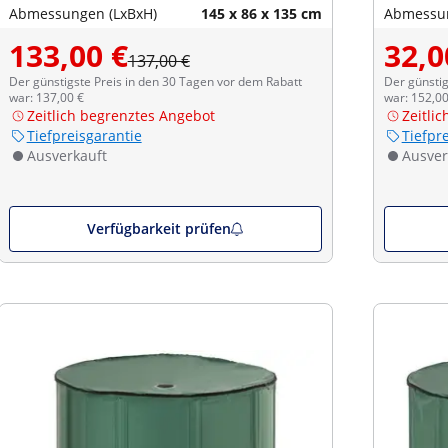
Abmessungen (LxBxH)
145 x 86 x 135 cm
Abmessun
133,00 €
32,0
137,00 €
Der günstigste Preis in den 30 Tagen vor dem Rabatt
Der günstig
war: 137,00 €
war: 152,00
Zeitlich begrenztes Angebot
Zeitli
Tiefpreisgarantie
Tiefpr
Ausverkauft
Ausver
Verfügbarkeit prüfen