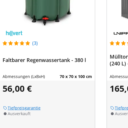
(3)
Müllton
Faltbarer Regenwassertank - 380 l
(240 L)
Abmessungen (LxBxH)
70 x 70 x 100 cm
Abmessun
56,00 €
165,
Tiefpreisgarantie
Tiefpr
Ausverkauft
Ausver