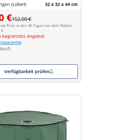
gen (LxBxH)
32 x 32 x 44 cm
0 €
152,00 €
ste Preis in den 30 Tagen vor dem Rabatt
 €
ch begrenztes Angebot
eisgarantie
kauft
Verfügbarkeit prüfen