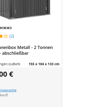
(2)
nenbox Metall - 2 Tonnen
 - abschließbar
gen (LxBxH)
155 x 104 x 133 cm
00 €
eisgarantie
kauft