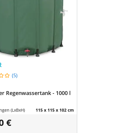
(5)
er Regenwassertank - 1000 l
gen (LxBxH)
115 x 115 x 102 cm
0 €