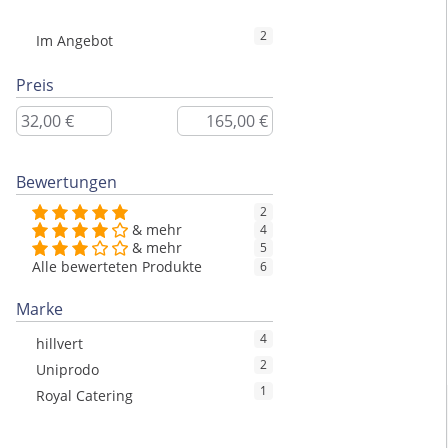
2
Im Angebot
Preis
Bewertungen
2
& mehr
4
& mehr
5
Alle bewerteten Produkte
6
Marke
4
hillvert
2
Uniprodo
1
Royal Catering